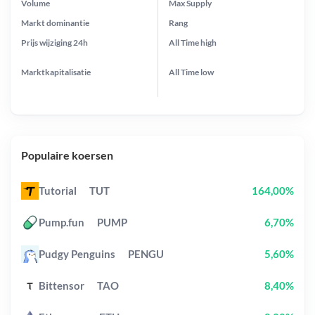
Volume
Max Supply
Markt dominantie
Rang
Prijs wijziging
24h
All Time
high
Marktkapitalisatie
All Time
low
Populaire koersen
Tutorial
TUT
164,00%
Pump.fun
PUMP
6,70%
Pudgy Penguins
PENGU
5,60%
Bittensor
TAO
8,40%