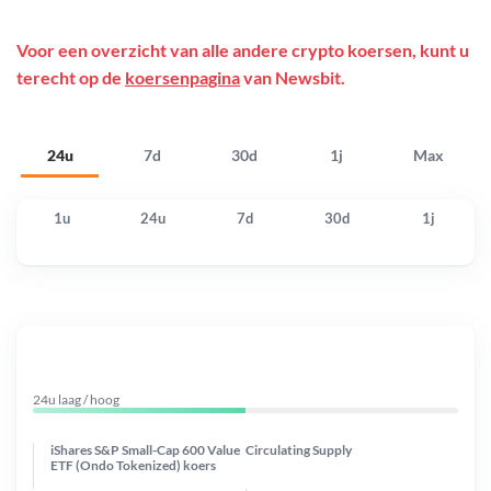
Voor een overzicht van alle andere crypto koersen, kunt u
terecht op de
koersenpagina
van Newsbit.
24u
7d
30d
1j
Max
1u
24u
7d
30d
1j
24u laag / hoog
iShares S&P Small-Cap 600 Value
Circulating Supply
ETF (Ondo Tokenized) koers