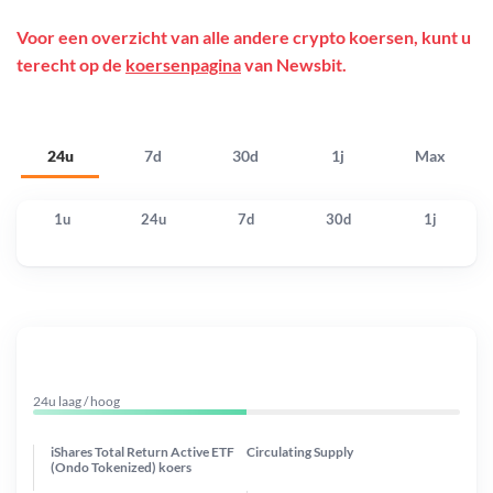
Voor een overzicht van alle andere crypto koersen, kunt u
terecht op de
koersenpagina
van Newsbit.
24u
7d
30d
1j
Max
1u
24u
7d
30d
1j
24u laag / hoog
iShares Total Return Active ETF
Circulating Supply
(Ondo Tokenized) koers