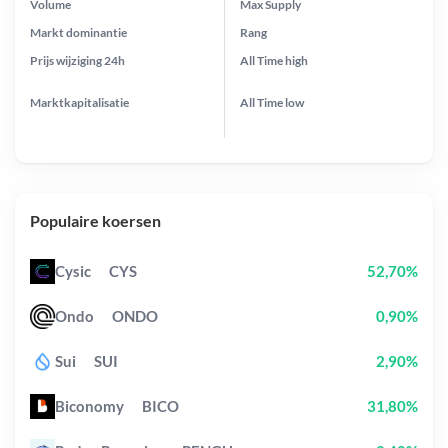
Volume
Max Supply
Markt dominantie
Rang
Prijs wijziging
24h
All Time
high
Marktkapitalisatie
All Time
low
Populaire koersen
Cysic
CYS
52,70%
Ondo
ONDO
0,90%
Sui
SUI
2,90%
Biconomy
BICO
31,80%