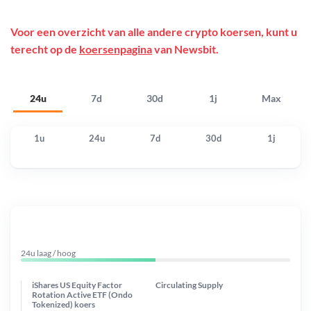
Voor een overzicht van alle andere crypto koersen, kunt u
terecht op de
koersenpagina
van Newsbit.
24u
7d
30d
1j
Max
1u
24u
7d
30d
1j
24u laag / hoog
iShares US Equity Factor
Circulating Supply
Rotation Active ETF (Ondo
Tokenized) koers