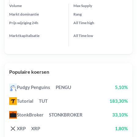
Volume
Max Supply
Markt dominantie
Rang
Prijs wijziging
24h
All Time
high
Marktkapitalisatie
All Time
low
Populaire koersen
Pudgy Penguins
PENGU
5,10%
Tutorial
TUT
183,30%
StonkBroker
STONKBROKER
33,10%
XRP
XRP
1,80%