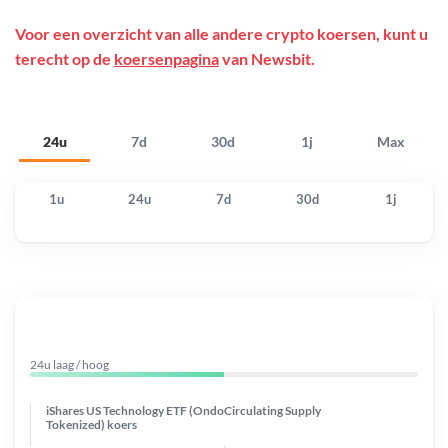
Voor een overzicht van alle andere crypto koersen, kunt u
terecht op de
koersenpagina
van Newsbit.
24u
7d
30d
1j
Max
1u
24u
7d
30d
1j
24u laag / hoog
iShares US Technology ETF (Ondo
Circulating Supply
Tokenized) koers