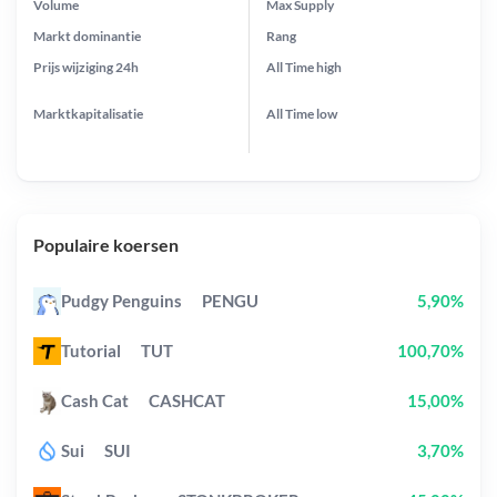
Volume
Max Supply
Markt dominantie
Rang
Prijs wijziging
24h
All Time
high
Marktkapitalisatie
All Time
low
Populaire koersen
Pudgy Penguins
PENGU
5,90%
Tutorial
TUT
100,70%
Cash Cat
CASHCAT
15,00%
Sui
SUI
3,70%