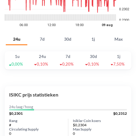
24u
7d
30d
1j
Max
1u
24u
7d
30d
1j
0,00%
0,10%
0,20%
0,10%
7,50%
ISIKC prijs statistieken
24u laag / hoog
$0,2301
$0,2312
Rang
Isiklar Coin koers
#
$0,2304
Circulating Supply
Max Supply
0
0