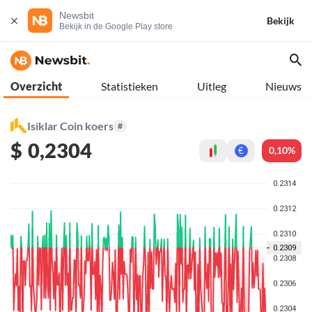
Newsbit
Bekijk
Bekijk in de Google Play store
Overzicht
Statistieken
Uitleg
Nieuws
Isiklar Coin koers
#
$
0,2304
0,10%
€