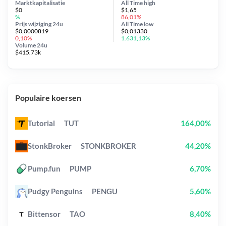
Marktkapitalisatie
All Time
high
$0
$1,65
%
86,01%
Prijs wijziging
24u
All Time
low
$0,0000819
$0,01330
0,10%
1.631,13%
Volume 24u
$415.73k
Populaire koersen
Tutorial
TUT
164,00%
StonkBroker
STONKBROKER
44,20%
Pump.fun
PUMP
6,70%
Pudgy Penguins
PENGU
5,60%
Bittensor
TAO
8,40%