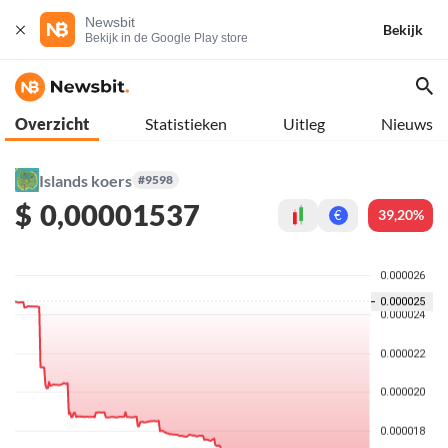
Newsbit
Bekijk
Bekijk in de Google Play store
Overzicht
Statistieken
Uitleg
Nieuws
Islands koers
#9598
$
0,00001537
39,20%
€