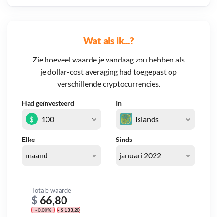
Wat als ik...?
Zie hoeveel waarde je vandaag zou hebben als
je dollar-cost averaging had toegepast op
verschillende cryptocurrencies.
Had geïnvesteerd
In
$
Elke
Sinds
Totale waarde
$
66,80
- 0,00%
- $ 133,20