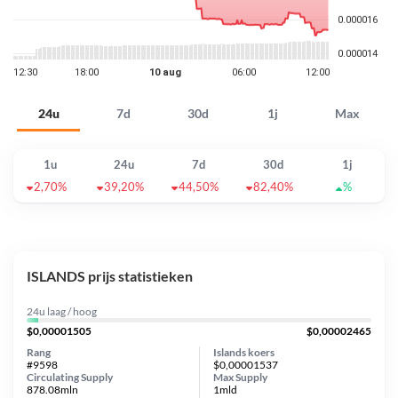
24u
7d
30d
1j
Max
1u
24u
7d
30d
1j
2,70%
39,20%
44,50%
82,40%
%
ISLANDS prijs statistieken
24u laag / hoog
$0,00001505
$0,00002465
Rang
Islands koers
#9598
$0,00001537
Circulating Supply
Max Supply
878.08mln
1mld