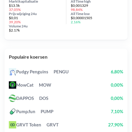
Marktkapitalisatie
All Time
high
$13.5k
$0,001329
37,05%
98,84%
Prijs wijziging
24u
All Time
low
$0,01
$0,00001505
39,20%
2,16%
Volume 24u
$2.17k
Populaire koersen
Pudgy Penguins
PENGU
6,80%
MowCat
MOW
0,00%
DAPPOS
DOS
0,00%
Pump.fun
PUMP
7,10%
GRVT Token
GRVT
27,90%