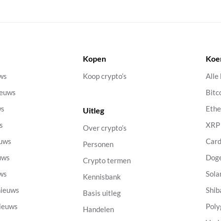
Kopen
Koe
uws
Koop crypto’s
Alle
ieuws
Bitc
ws
Eth
Uitleg
s
XRP
Over crypto’s
euws
Car
Personen
uws
Dog
Crypto termen
uws
Sola
Kennisbank
nieuws
Shib
Basis uitleg
nieuws
Poly
Handelen