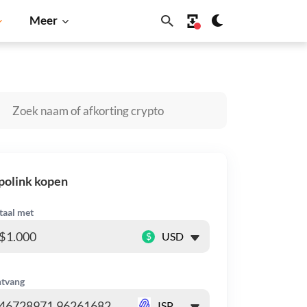
Meer
n
Solana
BNB
polink kopen
taal met
$
tvang