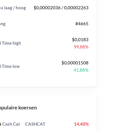
u laag / hoog
$0,00002036 / 0,00002263
ang
#4665
$0,0183
l Time
high
99,88%
$0,00001508
l Time
low
41,88%
pulaire koersen
Cash Cat
CASHCAT
14,40%