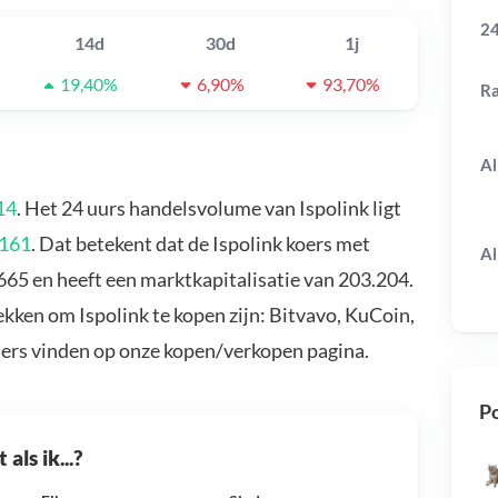
24
14d
30d
1j
19,40%
6,90%
93,70%
R
Al
14
. Het 24 uurs handelsvolume van Ispolink ligt
8161
. Dat betekent dat de Ispolink koers met
Al
665 en heeft een marktkapitalisatie van 203.204.
ekken om Ispolink te kopen zijn: Bitvavo, KuCoin,
ders vinden op onze kopen/verkopen pagina.
Po
als ik...?