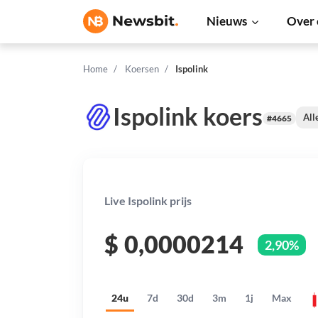
Nieuws
Over 
Home
Koersen
Ispolink
Ispolink koers
All
#4665
Live Ispolink prijs
$
0,0000214
2,90%
24u
7d
30d
3m
1j
Max