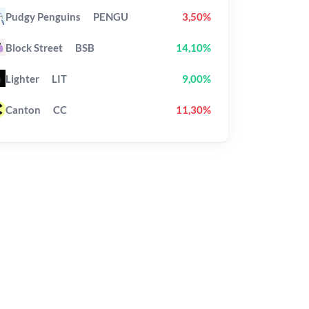
Pudgy Penguins
PENGU
3,50%
Block Street
BSB
14,10%
Lighter
LIT
9,00%
Canton
CC
11,30%