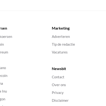
rsen
Marketing
 koersen
Adverteren
oin
Tip de redactie
ereum
Vacatures
dano
Newsbit
ecoin
Contact
na
Over ons
a Inu
Privacy
gon
Disclaimer