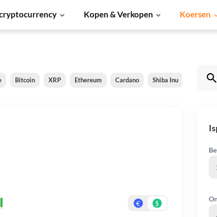
cryptocurrency
Kopen & Verkopen
Koersen
e
Bitcoin
XRP
Ethereum
Cardano
Shiba Inu
Dogecoi
Is
Be
On
€
$