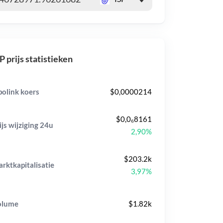
P prijs statistieken
polink koers
$0,0000214
$0,0₆8161
ijs wijziging
24u
2,90%
$203.2k
rktkapitalisatie
3,97%
olume
$1.82k