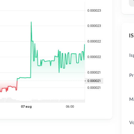
IS
Is
Pr
Ma
V