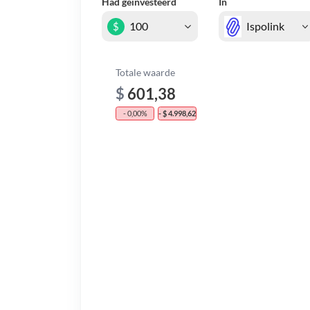
Had geïnvesteerd
In
$
Totale waarde
$
601,38
- 0,00%
- $ 4.998,62