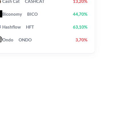
Cash Cat
CASHCAT
13,20%
Biconomy
BICO
44,70%
Hashflow
HFT
63,10%
Ondo
ONDO
3,70%