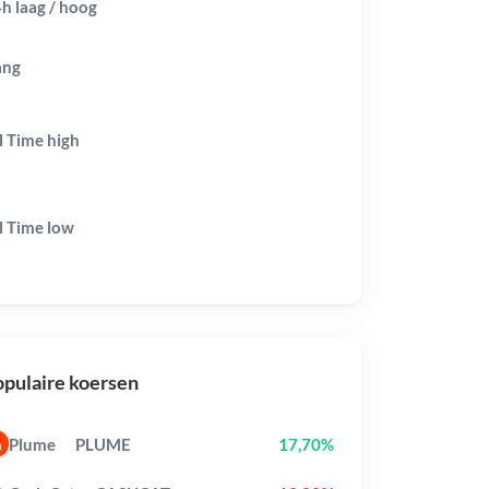
h laag / hoog
ang
l Time
high
l Time
low
pulaire koersen
Plume
PLUME
17,70%