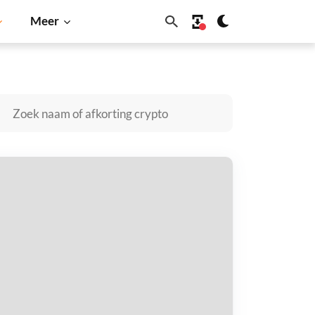
Meer
dano
Shiba Inu
Dogecoin
Solana
BNB
TARAI by Virtuals kopen
taal met
$
tvang