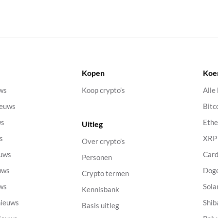
Kopen
Koe
uws
Koop crypto’s
Alle
ieuws
Bitc
ws
Eth
Uitleg
s
XRP
Over crypto’s
euws
Car
Personen
uws
Dog
Crypto termen
uws
Sola
Kennisbank
nieuws
Shib
Basis uitleg