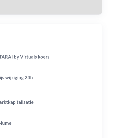
TARAI by Virtuals koers
ijs wijziging
24h
rktkapitalisatie
olume