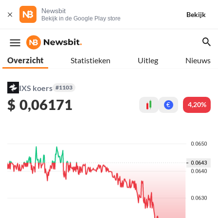
Newsbit
Bekijk
Bekijk in de Google Play store
Overzicht
Statistieken
Uitleg
Nieuws
IXS koers
#1103
$
0,06171
4,20%
€