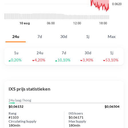
24u
7d
30d
1j
Max
1u
24u
7d
30d
1j
0,20%
4,20%
10,10%
3,90%
53,10%
IXS prijs statistieken
24u laag / hoog
$0,06152
$0,06504
Rang
IXS koers
#1103
$0,06171
Circulating Supply
Max Supply
180mln
180mln