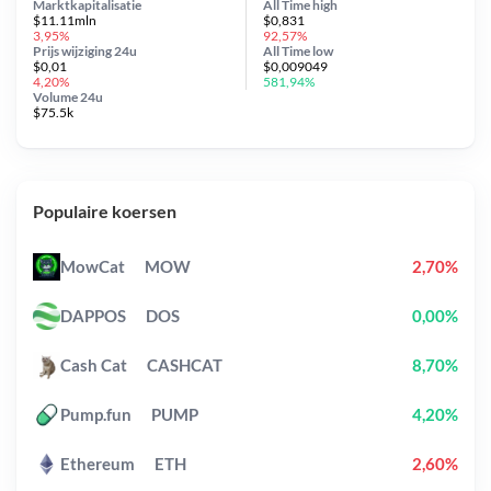
Marktkapitalisatie
All Time
high
$11.11mln
$0,831
3,95%
92,57%
Prijs wijziging
24u
All Time
low
$0,01
$0,009049
4,20%
581,94%
Volume 24u
$75.5k
Populaire koersen
MowCat
MOW
2,70%
DAPPOS
DOS
0,00%
Cash Cat
CASHCAT
8,70%
Pump.fun
PUMP
4,20%
Ethereum
ETH
2,60%