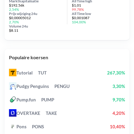
Marktkapitalisatie
All Time
high
$192.56k
$1,01
2,54%
99,78%
Prijs wijziging
24u
All Time
low
$0,00005012
$0,001087
2,70%
104,00%
Volume 24u
$8.11
Populaire koersen
Tutorial
TUT
267,30%
Pudgy Penguins
PENGU
3,30%
Pump.fun
PUMP
9,70%
OVERTAKE
TAKE
4,20%
Pons
PONS
10,40%