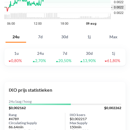
24u
7d
30d
1j
Max
1u
24u
7d
30d
1j
0,80%
2,70%
20,50%
13,90%
61,80%
IXO prijs statistieken
24u laag / hoog
$0,002162
$0,002262
Rang
IXO koers
#4789
$0,002217
Circulating Supply
Max Supply
86.64mln
150mln