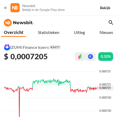
Newsbit
Bekijk
Bekijk in de Google Play store
Overzicht
Statistieken
Uitleg
Nieuws
iZUMi Finance koers
#3477
$
0,0007205
0,10%
€