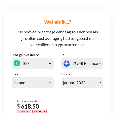
Wat als ik...?
Zie hoeveel waarde je vandaag zou hebben als
je dollar-cost averaging had toegepast op
verschillende cryptocurrencies.
Had geïnvesteerd
In
$
Elke
Sinds
Totale waarde
$
618,50
- 0,00%
- $ 4.981,50