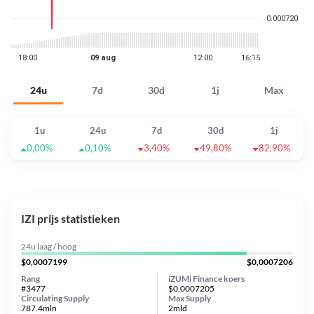
24u
7d
30d
1j
Max
1u
24u
7d
30d
1j
0,00%
0,10%
3,40%
49,80%
82,90%
IZI prijs statistieken
24u laag / hoog
$0,0007199
$0,0007206
Rang
iZUMi Finance koers
#3477
$0,0007205
Circulating Supply
Max Supply
787.4mln
2mld