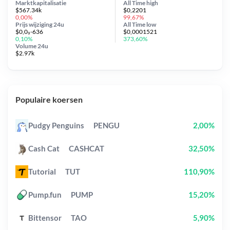
Marktkapitalisatie
All Time
high
$567.34k
$0,2201
0,00%
99,67%
Prijs wijziging
24u
All Time
low
$0,0₉-636
$0,0001521
0,10%
373,60%
Volume 24u
$2.97k
Populaire koersen
Pudgy Penguins
PENGU
2,00%
Cash Cat
CASHCAT
32,50%
Tutorial
TUT
110,90%
Pump.fun
PUMP
15,20%
Bittensor
TAO
5,90%