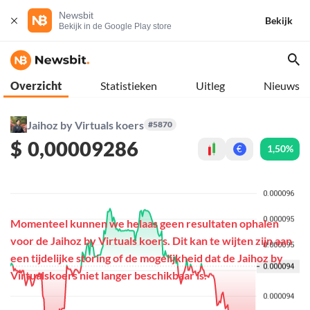
Newsbit
Bekijk
Bekijk in de Google Play store
Overzicht
Statistieken
Uitleg
Nieuws
Jaihoz by Virtuals koers
#5870
$
0,00009286
1,50%
€
Momenteel kunnen we helaas geen resultaten ophalen
voor de Jaihoz by Virtuals koers. Dit kan te wijten zijn aan
een tijdelijke storing of de mogelijkheid dat de Jaihoz by
Virtualskoers niet langer beschikbaar is.