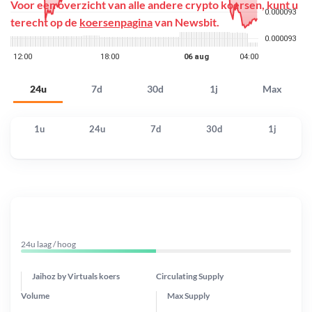
Voor een overzicht van alle andere crypto koersen, kunt u
terecht op de
koersenpagina
van Newsbit.
24u
7d
30d
1j
Max
1u
24u
7d
30d
1j
24u laag / hoog
Jaihoz by Virtuals koers
Circulating Supply
Volume
Max Supply