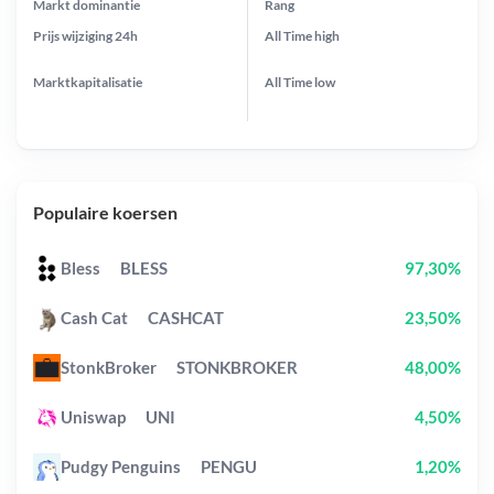
Markt dominantie
Rang
Prijs wijziging
24h
All Time
high
Marktkapitalisatie
All Time
low
Populaire koersen
Bless
BLESS
97,30%
Cash Cat
CASHCAT
23,50%
StonkBroker
STONKBROKER
48,00%
Uniswap
UNI
4,50%
Pudgy Penguins
PENGU
1,20%