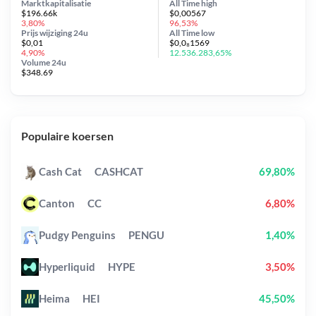
Marktkapitalisatie
All Time
high
$196.66k
$0,00567
3,80%
96,53%
Prijs wijziging
24u
All Time
low
$0,01
$0,0₈1569
4,90%
12.536.283,65%
Volume 24u
$348.69
Populaire koersen
Cash Cat
CASHCAT
69,80%
Canton
CC
6,80%
Pudgy Penguins
PENGU
1,40%
Hyperliquid
HYPE
3,50%
Heima
HEI
45,50%