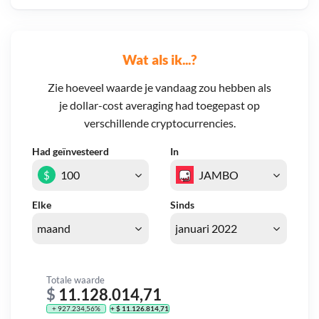
Wat als ik...?
Zie hoeveel waarde je vandaag zou hebben als
je dollar-cost averaging had toegepast op
verschillende cryptocurrencies.
Had geïnvesteerd
In
$
Elke
Sinds
Totale waarde
$
11.128.014,71
+ 927.234,56%
+ $ 11.126.814,71