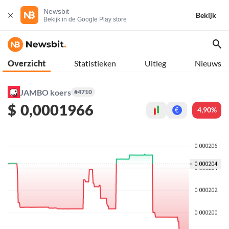
Newsbit
Bekijk
Bekijk in de Google Play store
Overzicht
Statistieken
Uitleg
Nieuws
JAMBO koers
#4710
$
0,0001966
4,90%
€