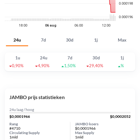
24u
7d
30d
1j
Max
1u
24u
7d
30d
1j
0,90%
4,90%
1,50%
29,40%
%
JAMBO prijs statistieken
24u laag / hoog
$0,0001966
$0,0002052
Rang
JAMBO koers
#4710
$0,0001966
Circulating Supply
Max Supply
1mld
1mld