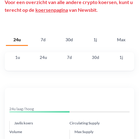
Voor een overzicht van alle andere crypto koersen, kunt u
terecht op de
koersenpagina
van Newsbit.
24u
7d
30d
1j
Max
1u
24u
7d
30d
1j
24u laag / hoog
Javlis koers
Circulating Supply
Volume
Max Supply