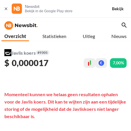
Newsbit
Bekijk
Bekijk in de Google Play store
Overzicht
Statistieken
Uitleg
Nieuws
Javlis koers
#9305
$
0,000017
7,00%
€
Momenteel kunnen we helaas geen resultaten ophalen
voor de Javlis koers. Dit kan te wijten zijn aan een tijdelijke
storing of de mogelijkheid dat de Javliskoers niet langer
beschikbaar is.