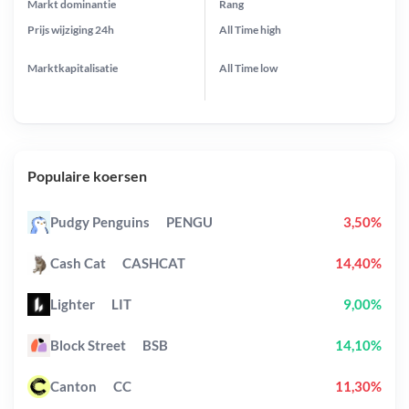
Markt dominantie
Rang
Prijs wijziging
24h
All Time
high
Marktkapitalisatie
All Time
low
Populaire koersen
Pudgy Penguins
PENGU
3,50%
Cash Cat
CASHCAT
14,40%
Lighter
LIT
9,00%
Block Street
BSB
14,10%
Canton
CC
11,30%