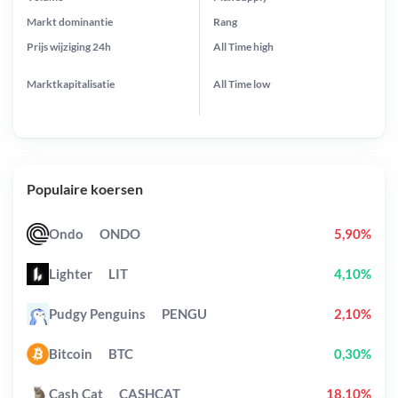
Markt dominantie
Rang
Prijs wijziging
24h
All Time
high
Marktkapitalisatie
All Time
low
Populaire koersen
Ondo
ONDO
5,90%
Lighter
LIT
4,10%
Pudgy Penguins
PENGU
2,10%
Bitcoin
BTC
0,30%
Cash Cat
CASHCAT
18,10%