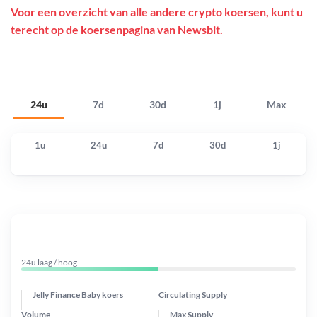
Voor een overzicht van alle andere crypto koersen, kunt u
terecht op de
koersenpagina
van Newsbit.
24u
7d
30d
1j
Max
1u
24u
7d
30d
1j
24u laag / hoog
Jelly Finance Baby koers
Circulating Supply
Volume
Max Supply