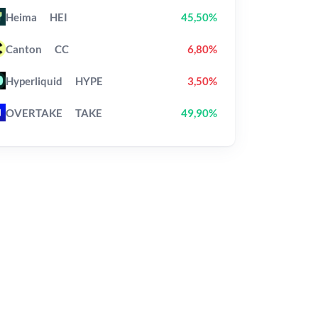
Heima
HEI
45,50%
Canton
CC
6,80%
Hyperliquid
HYPE
3,50%
OVERTAKE
TAKE
49,90%