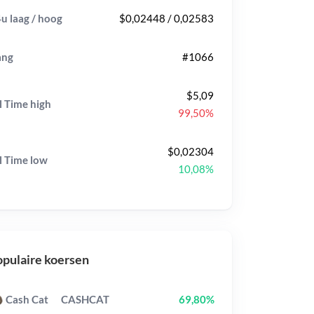
u laag / hoog
$0,02448 / 0,02583
ang
#1066
$5,09
l Time
high
99,50%
$0,02304
l Time
low
10,08%
pulaire koersen
Cash Cat
CASHCAT
69,80%