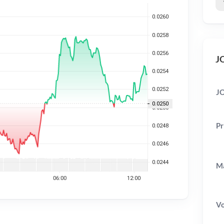
JO
JO
Pr
Ma
V