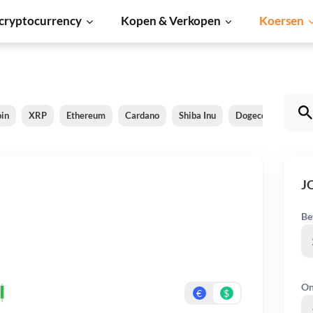
cryptocurrency
Kopen & Verkopen
Koersen
oin
XRP
Ethereum
Cardano
Shiba Inu
Dogecoin
Sola
J
Be
On
€
$