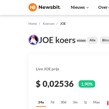
Nieuws
Over 
Home
Koersen
JOE
JOE koers
Alle
Bitc
#1066
Live JOE prijs
$
0,02536
1,90%
24u
7d
30d
3m
1j
Max