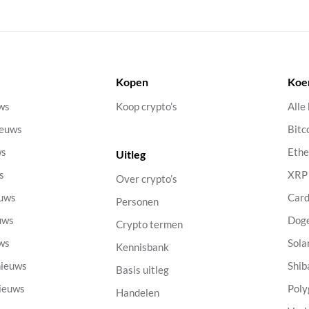
Kopen
Koe
uws
Koop crypto’s
Alle
ieuws
Bitc
ws
Eth
Uitleg
s
XRP
Over crypto’s
euws
Car
Personen
uws
Dog
Crypto termen
uws
Sola
Kennisbank
nieuws
Shib
Basis uitleg
nieuws
Poly
Handelen