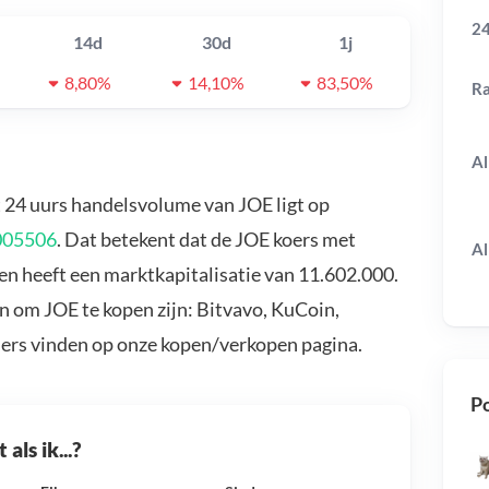
24
14d
30d
1j
8,80%
14,10%
83,50%
R
Al
t 24 uurs handelsvolume van JOE ligt op
005506
. Dat betekent dat de JOE koers met
Al
en heeft een marktkapitalisatie van 11.602.000.
n om JOE te kopen zijn: Bitvavo, KuCoin,
ders vinden op onze kopen/verkopen pagina.
Po
als ik...?