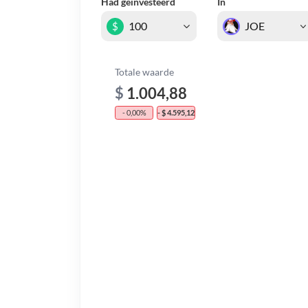
Had geïnvesteerd
In
$
Totale waarde
$
1.004,88
- 0,00%
- $ 4.595,12