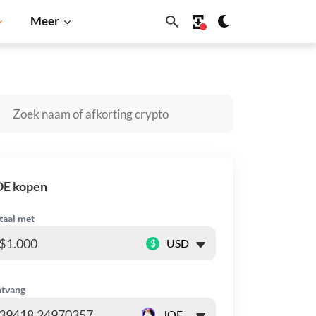
Meer
na
BNB
OE kopen
taal met
$
tvang