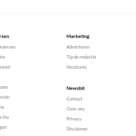
rsen
Marketing
 koersen
Adverteren
oin
Tip de redactie
ereum
Vacatures
dano
Newsbit
ecoin
Contact
na
Over ons
a Inu
Privacy
gon
Disclaimer