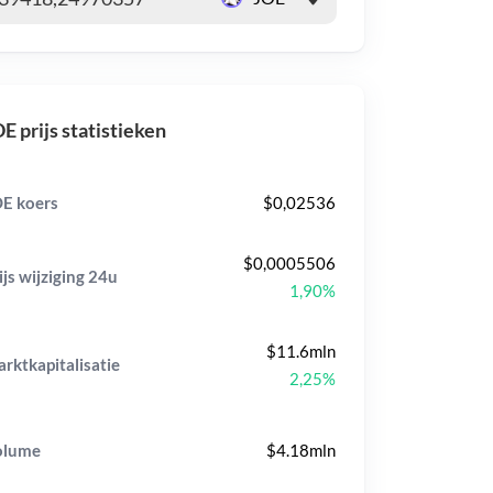
E prijs statistieken
E koers
$0,02536
$0,0005506
ijs wijziging
24u
1,90%
$11.6mln
rktkapitalisatie
2,25%
olume
$4.18mln