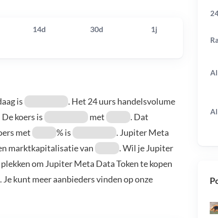
24
14d
30d
1j
R
Al
daag is
. Het 24 uurs handelsvolume
Al
. De koers is
met
. Dat
koers met
% is
. Jupiter Meta
en marktkapitalisatie van
. Wil je Jupiter
 plekken om Jupiter Meta Data Token te kopen
. Je kunt meer aanbieders vinden op onze
Po