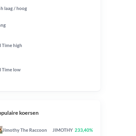
h laag / hoog
ang
l Time
high
l Time
low
pulaire koersen
Jimothy The Raccoon
JIMOTHY
233,40%