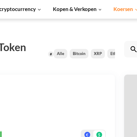
cryptocurrency
Kopen & Verkopen
Koersen
 Token
Alle
Bitcoin
XRP
Ethereum
#
Ju
Be
On
€
$