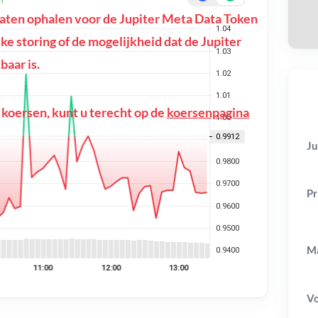
ten ophalen voor de Jupiter Meta Data Token
ijke storing of de mogelijkheid dat de Jupiter
aar is.
 koersen, kunt u terecht op de
koersenpagina
Ju
Pr
Ma
V