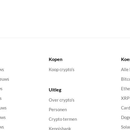
Kopen
Koe
uws
Koop crypto’s
Alle
ieuws
Bitc
ws
Eth
Uitleg
s
XRP
Over crypto’s
euws
Car
Personen
uws
Dog
Crypto termen
uws
Sola
Kennisbank