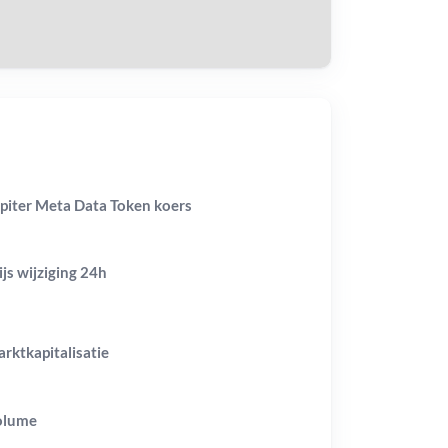
piter Meta Data Token koers
ijs wijziging
24h
rktkapitalisatie
olume