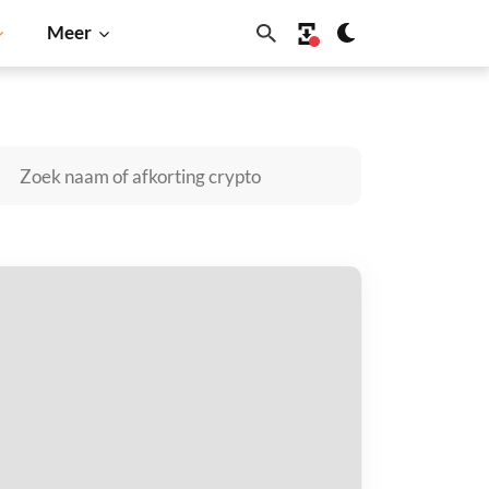
Meer
Cardano
Shiba Inu
Dogecoin
Solana
BNB
piter Meta Data Token kopen
taal met
$
tvang