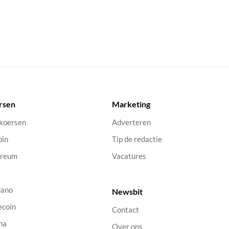
rsen
Marketing
 koersen
Adverteren
oin
Tip de redactie
ereum
Vacatures
dano
Newsbit
ecoin
Contact
na
Over ons