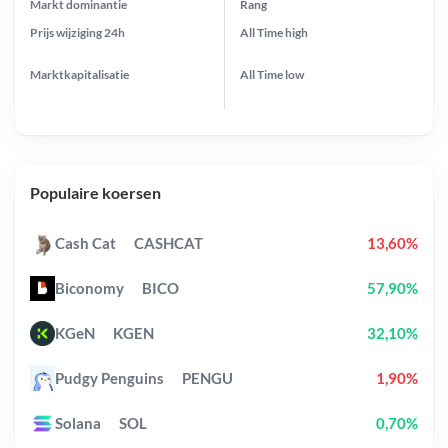
Markt dominantie
Rang
Prijs wijziging
24h
All Time
high
Marktkapitalisatie
All Time
low
Populaire koersen
Cash Cat
CASHCAT
13,60%
Biconomy
BICO
57,90%
KGeN
KGEN
32,10%
Pudgy Penguins
PENGU
1,90%
Solana
SOL
0,70%