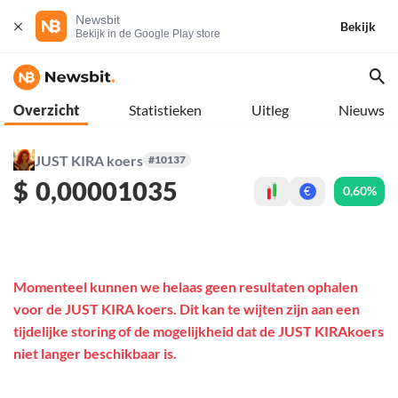
Newsbit
Bekijk
Bekijk in de Google Play store
Overzicht
Statistieken
Uitleg
Nieuws
JUST KIRA koers
#10137
$
0,00001035
0,60%
€
Momenteel kunnen we helaas geen resultaten ophalen
voor de JUST KIRA koers. Dit kan te wijten zijn aan een
tijdelijke storing of de mogelijkheid dat de JUST KIRAkoers
niet langer beschikbaar is.