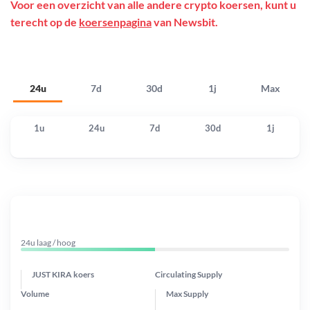
Voor een overzicht van alle andere crypto koersen, kunt u
terecht op de
koersenpagina
van Newsbit.
24u
7d
30d
1j
Max
1u
24u
7d
30d
1j
24u laag / hoog
JUST KIRA koers
Circulating Supply
Volume
Max Supply