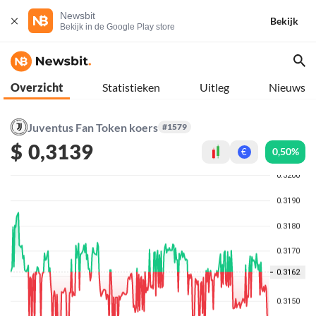
Newsbit
Bekijk
Bekijk in de Google Play store
Overzicht
Statistieken
Uitleg
Nieuws
Juventus Fan Token koers
#1579
$
0,3139
0,50%
€