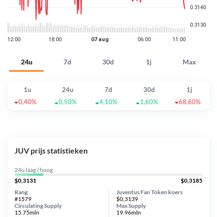
24u
7d
30d
1j
Max
1u
24u
7d
30d
1j
0,40%
0,50%
4,10%
1,60%
68,60%
JUV prijs statistieken
24u laag / hoog
$0,3131
$0,3185
Rang
Juventus Fan Token koers
#1579
$0,3139
Circulating Supply
Max Supply
15.75mln
19.96mln