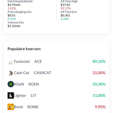
Marktkapitalisatie
All Time
high
$4.95mln
$37,83
1,02%
99,17%
Prijs wijziging
24u
All Time
low
$0,01
$0,301
0,50%
4,28%
Volume 24u
$1.32mln
Populaire koersen
Fusionist
ACE
89,10%
Cash Cat
CASHCAT
21,00%
KGeN
KGEN
29,30%
Lighter
LIT
11,00%
Bonk
BONK
9,90%