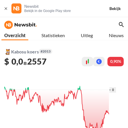
Newsbit
Bekijk
Bekijk in de Google Play store
Overzicht
Statistieken
Uitleg
Nieuws
Kabosu koers
#2013
$
0,0₈2557
0,90%
€