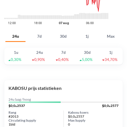
24u
7d
30d
1j
Max
1u
24u
7d
30d
1j
0,30%
0,90%
0,40%
5,00%
34,70%
KABOSU prijs statistieken
24u laag / hoog
$0,0₈2537
$0,0₈2577
Rang
Kabosu koers
#2013
$0,0₈2557
Circulating Supply
Max Supply
1bld
0