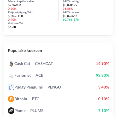
Marktkapitalisatie
All Time
high
$2.56mln
$0,0₇8199
0,50%
96,88%
Prijs wijziging
24u
All Time
low
$0,0₁₀-128
$0,0₁₁4200
0,90%
60.766,17%
Volume 24u
$6.38
Populaire koersen
Cash Cat
CASHCAT
14,90%
Fusionist
ACE
93,80%
Pudgy Penguins
PENGU
3,40%
Bitcoin
BTC
0,10%
Plume
PLUME
7,10%