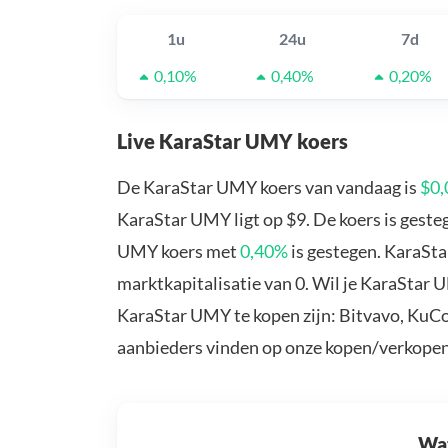
1u
24u
7d
0,10%
0,40%
0,20%
Live KaraStar UMY koers
De KaraStar UMY koers van vandaag is
$0
KaraStar UMY ligt op $9. De koers is gest
UMY koers met
0,40%
is gestegen. KaraSt
marktkapitalisatie van 0. Wil je KaraStar
KaraStar UMY te kopen zijn: Bitvavo, KuCo
aanbieders vinden op onze kopen/verkopen
Wat 