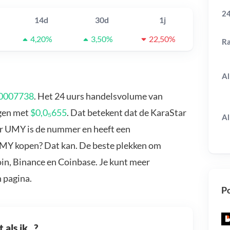
24
14d
30d
1j
4,20%
3,50%
22,50%
R
Al
,0007738
. Het 24 uurs handelsvolume van
egen met
$0,0₅655
. Dat betekent dat de KaraStar
Al
ar UMY is de nummer en heeft een
 UMY kopen? Dat kan. De beste plekken om
in, Binance en Coinbase. Je kunt meer
 pagina.
Po
als ik...?