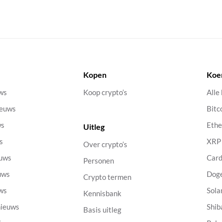
Kopen
Koe
uws
Koop crypto’s
Alle
ieuws
Bitc
ws
Eth
Uitleg
s
XRP
Over crypto’s
euws
Car
Personen
uws
Dog
Crypto termen
uws
Sola
Kennisbank
nieuws
Shib
Basis uitleg