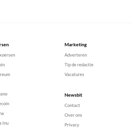
rsen
Marketing
 koersen
Adverteren
oin
Tip de redactie
ereum
Vacatures
dano
Newsbit
ecoin
Contact
na
Over ons
a Inu
Privacy