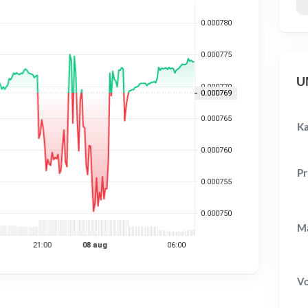
UM
Ka
Pr
Ma
V