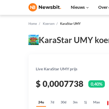
Nieuws
Over 
Home
Koersen
KaraStar UMY
KaraStar UMY koe
Live KaraStar UMY prijs
$
0,0007738
0,40%
24u
7d
30d
3m
1j
Max