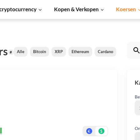
cryptocurrency
Kopen & Verkopen
Koersen
rs
Alle
Bitcoin
XRP
Ethereum
Cardano
Shiba Inu
#
K
Be
On
€
$