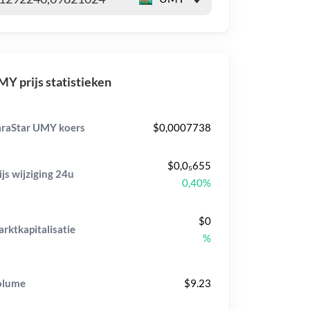
Y prijs statistieken
raStar UMY koers
$0,0007738
$0,0₅655
ijs wijziging
24u
0,40%
$0
rktkapitalisatie
%
olume
$9.23