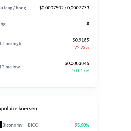
u laag / hoog
$0,0007502 / 0,0007773
ang
#
$0,9185
l Time
high
99,92%
$0,0003846
l Time
low
101,17%
pulaire koersen
Biconomy
BICO
55,60%