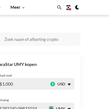
Meer
Dogecoin
Solana
BNB
araStar UMY kopen
taal met
$
tvang