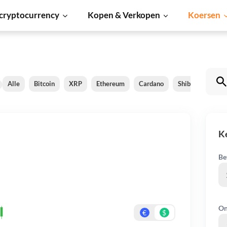
cryptocurrency
Kopen & Verkopen
Koersen
Alle
Bitcoin
XRP
Ethereum
Cardano
Shiba Inu
Do
K
Be
On
€
$