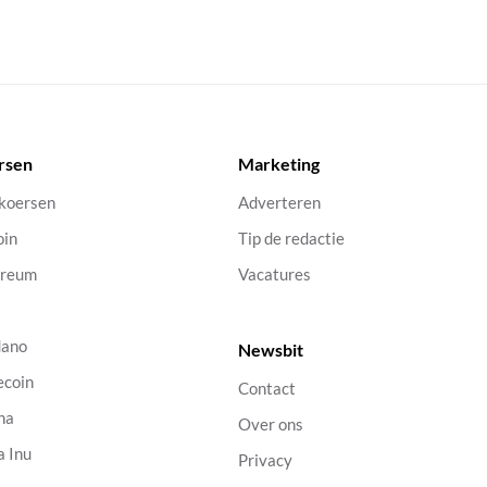
rsen
Marketing
 koersen
Adverteren
oin
Tip de redactie
ereum
Vacatures
dano
Newsbit
ecoin
Contact
na
Over ons
a Inu
Privacy