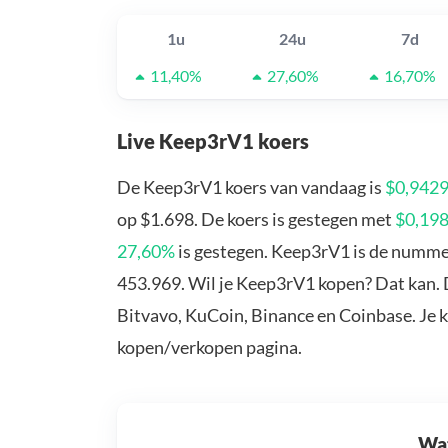
1u
24u
7d
11,40%
27,60%
16,70%
Live Keep3rV1 koers
De Keep3rV1 koers van vandaag is
$0,942
op $1.698. De koers is gestegen met
$0,19
27,60%
is gestegen. Keep3rV1 is de nummer
453.969. Wil je Keep3rV1 kopen? Dat kan. 
Bitvavo, KuCoin, Binance en Coinbase. Je 
kopen/verkopen pagina.
Wat 