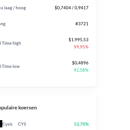
u laag / hoog
$0,7404 / 0,9417
ang
#3721
$1.995,53
l Time
high
99,95%
$0,4896
l Time
low
92,58%
pulaire koersen
Cysic
CYS
52,70%