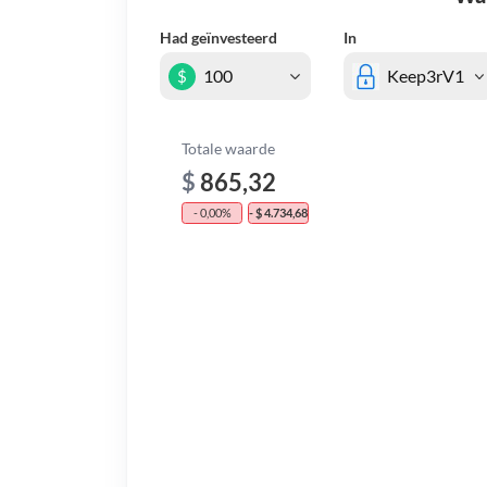
Had geïnvesteerd
In
$
Totale waarde
$
865,32
- 0,00%
- $ 4.734,68