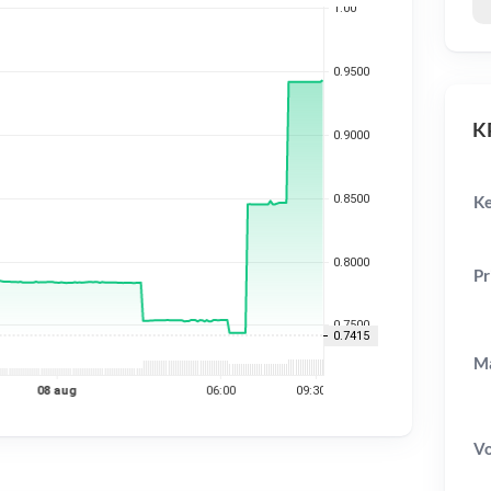
KP
Ke
Pr
Ma
V