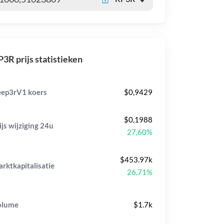
3R prijs statistieken
ep3rV1 koers
$0,9429
$0,1988
ijs wijziging
24u
27,60%
$453.97k
rktkapitalisatie
26,71%
olume
$1.7k