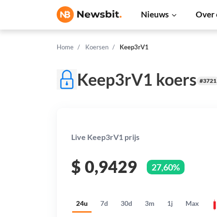
Nieuws
Over 
Home
Koersen
Keep3rV1
Keep3rV1 koers
#3721
Live Keep3rV1 prijs
$
0,9429
27,60%
24u
7d
30d
3m
1j
Max