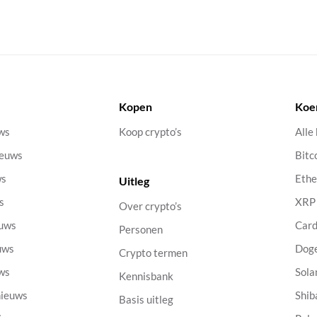
Kopen
Koe
uws
Koop crypto’s
Alle
ieuws
Bitc
ws
Eth
Uitleg
s
XRP
Over crypto’s
euws
Car
Personen
uws
Dog
Crypto termen
uws
Sola
Kennisbank
nieuws
Shib
Basis uitleg