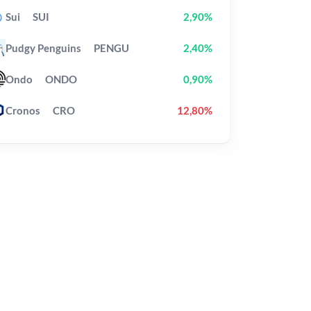
Sui
SUI
2,90%
Pudgy Penguins
PENGU
2,40%
Ondo
ONDO
0,90%
Cronos
CRO
12,80%