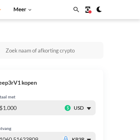
Meer
gecoin
Solana
BNB
eep3rV1 kopen
taal met
$
tvang