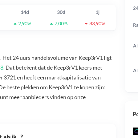
24
14d
30d
1j
2,90%
7,00%
83,90%
R
Al
9
. Het 24 uurs handelsvolume van Keep3rV1 ligt
88
. Dat betekent dat de Keep3rV1 koers met
Al
 3721 en heeft een marktkapitalisatie van
De beste plekken om Keep3rV1 te kopen zijn:
kunt meer aanbieders vinden op onze
Po
als ik...?