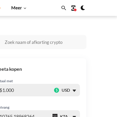
Meer
Solana
BNB
eeta kopen
taal met
$
tvang