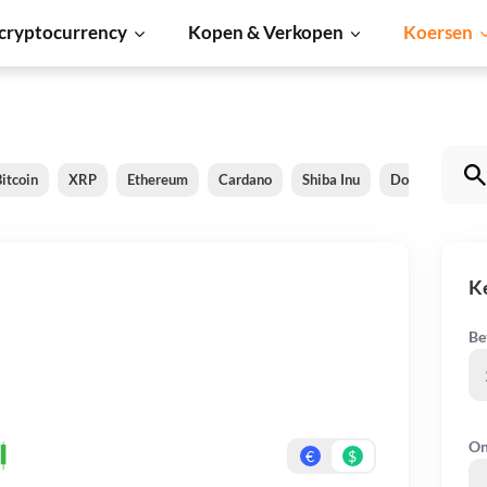
cryptocurrency
Kopen & Verkopen
Koersen
itcoin
XRP
Ethereum
Cardano
Shiba Inu
Dogecoin
K
Be
On
€
$