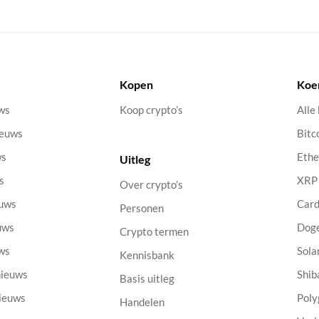
Kopen
Koe
uws
Koop crypto’s
Alle
ieuws
Bitc
ws
Eth
Uitleg
s
XRP
Over crypto’s
euws
Car
Personen
uws
Dog
Crypto termen
uws
Sola
Kennisbank
nieuws
Shib
Basis uitleg
nieuws
Poly
Handelen