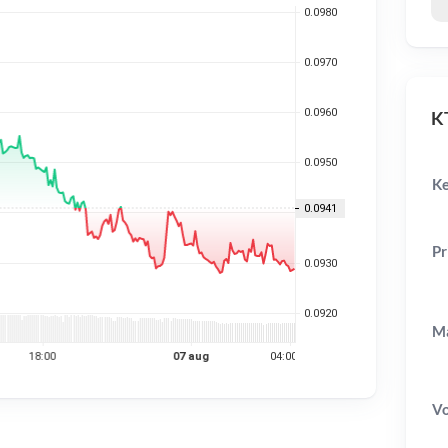
KT
Ke
Pr
Ma
V