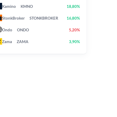
Kamino
KMNO
18,80%
StonkBroker
STONKBROKER
16,80%
Ondo
ONDO
5,20%
Zama
ZAMA
3,90%