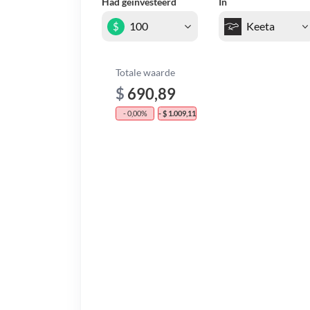
Had geïnvesteerd
In
$
Totale waarde
$
690,89
- 0,00%
- $ 1.009,11