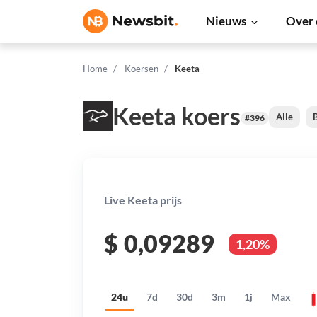
Nieuws
Over 
Home
Koersen
Keeta
Keeta koers
Alle
B
#396
Live Keeta prijs
$
0,09289
1,20%
24u
7d
30d
3m
1j
Max