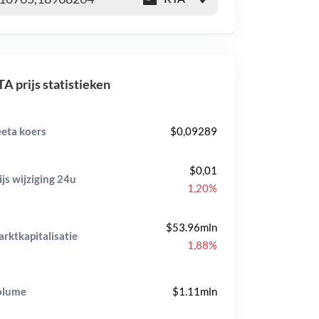
A prijs statistieken
eta koers
$0,09289
$0,01
ijs wijziging
24u
1,20%
$53.96mln
rktkapitalisatie
1,88%
olume
$1.11mln