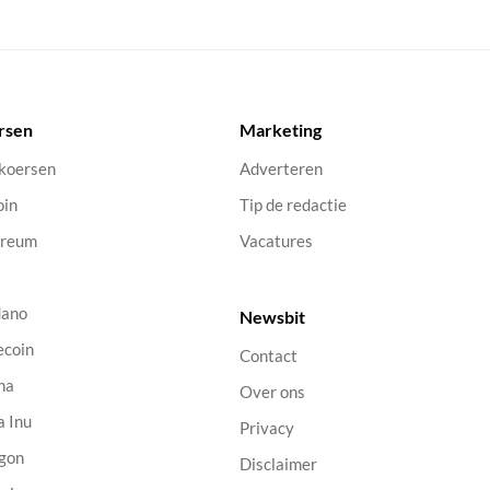
rsen
Marketing
 koersen
Adverteren
oin
Tip de redactie
ereum
Vacatures
dano
Newsbit
ecoin
Contact
na
Over ons
a Inu
Privacy
gon
Disclaimer