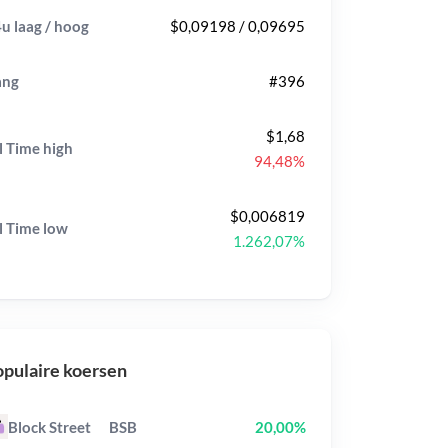
u laag / hoog
$0,09198 / 0,09695
ang
#396
$1,68
l Time
high
94,48%
$0,006819
l Time
low
1.262,07%
pulaire koersen
Block Street
BSB
20,00%