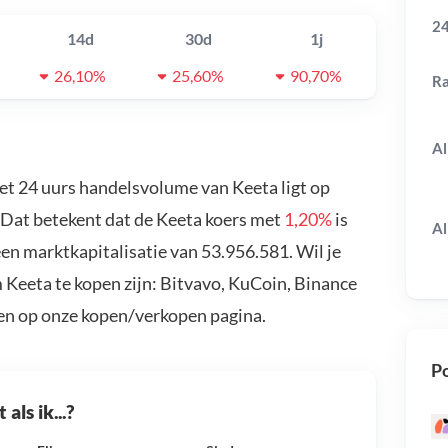
24
14d
30d
1j
26,10%
25,60%
90,70%
R
Al
Het 24 uurs handelsvolume van Keeta ligt op
. Dat betekent dat de Keeta koers met
1,20%
is
Al
en marktkapitalisatie van 53.956.581. Wil je
 Keeta te kopen zijn: Bitvavo, KuCoin, Binance
en op onze kopen/verkopen pagina.
Po
als ik...?