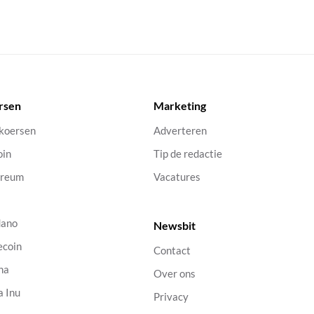
rsen
Marketing
 koersen
Adverteren
oin
Tip de redactie
ereum
Vacatures
dano
Newsbit
ecoin
Contact
na
Over ons
a Inu
Privacy