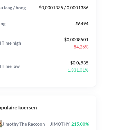
u laag / hoog
$0,0001335 / 0,0001386
ang
#6494
$0,0008501
l Time
high
84,26%
$0,0₅935
l Time
low
1.331,01%
pulaire koersen
Jimothy The Raccoon
JIMOTHY
215,00%