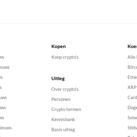
Kopen
Koe
uws
Koop crypto’s
Alle
ieuws
Bitc
ws
Eth
Uitleg
s
XRP
Over crypto’s
euws
Car
Personen
uws
Dog
Crypto termen
uws
Sola
Kennisbank
nieuws
Shib
Basis uitleg