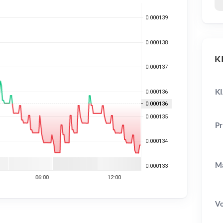
KI
K
Pr
Ma
V