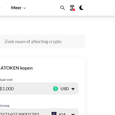
Meer
Dogecoin
Solana
BNB
IATOKEN kopen
taal met
$
tvang