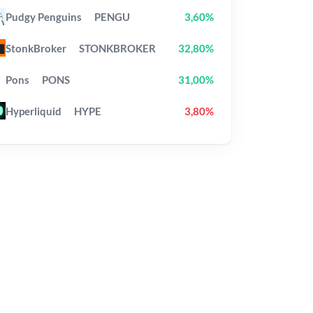
Pudgy Penguins
PENGU
3,60%
StonkBroker
STONKBROKER
32,80%
Pons
PONS
31,00%
Hyperliquid
HYPE
3,80%