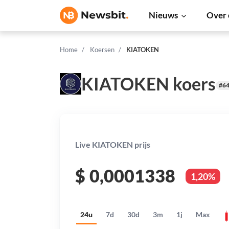
Nieuws
Over 
Home
Koersen
KIATOKEN
KIATOKEN koers
#6
Live KIATOKEN prijs
$
0,0001338
1,20%
24u
7d
30d
3m
1j
Max