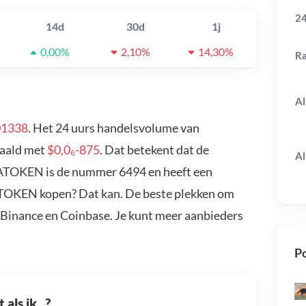
24
14d
30d
1j
0,00%
2,10%
14,30%
R
Al
01338
. Het 24 uurs handelsvolume van
daald met
$0,0₆-875
. Dat betekent dat de
Al
IATOKEN is de nummer 6494 en heeft een
IATOKEN kopen? Dat kan. De beste plekken om
 Binance en Coinbase. Je kunt meer aanbieders
Po
als ik...?