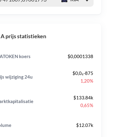
A prijs statistieken
IATOKEN koers
$0,0001338
$0,0₆-875
ijs wijziging
24u
1,20%
$133.84k
rktkapitalisatie
0,65%
olume
$12.07k