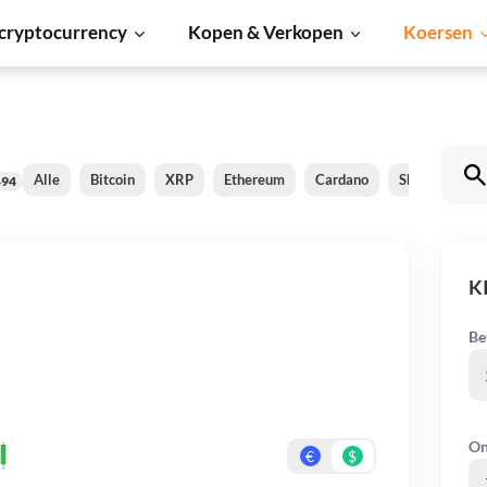
cryptocurrency
Kopen & Verkopen
Koersen
Alle
Bitcoin
XRP
Ethereum
Cardano
Shiba Inu
494
K
Be
On
€
$