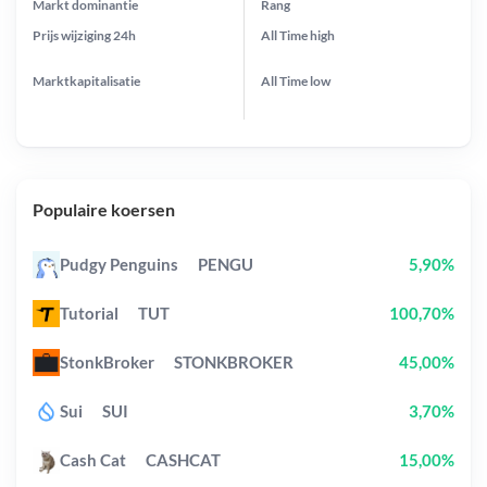
Markt dominantie
Rang
Prijs wijziging
24h
All Time
high
Marktkapitalisatie
All Time
low
Populaire koersen
Pudgy Penguins
PENGU
5,90%
Tutorial
TUT
100,70%
StonkBroker
STONKBROKER
45,00%
Sui
SUI
3,70%
Cash Cat
CASHCAT
15,00%