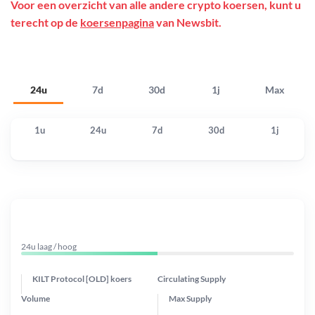
Voor een overzicht van alle andere crypto koersen, kunt u
terecht op de
koersenpagina
van Newsbit.
24u
7d
30d
1j
Max
1u
24u
7d
30d
1j
24u laag / hoog
KILT Protocol [OLD] koers
Circulating Supply
Volume
Max Supply