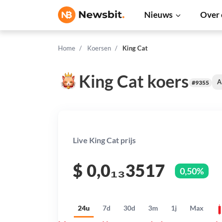
Nieuws
Over 
Home
Koersen
King Cat
King Cat koers
A
#9355
Live King Cat prijs
$
0,0₁₃3517
0,50%
24u
7d
30d
3m
1j
Max