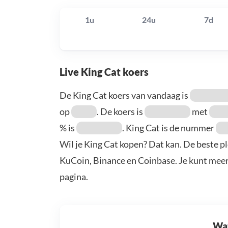
1u
24u
7d
Live King Cat koers
De King Cat koers van vandaag is
op
. De koers is
met
% is
. King Cat is de nummer
Wil je King Cat kopen? Dat kan. De beste pl
KuCoin, Binance en Coinbase. Je kunt mee
pagina.
Wat 