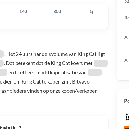
24
14d
30d
1j
R
Al
. Het 24 uurs handelsvolume van King Cat ligt
Al
. Dat betekent dat de King Cat koers met
en heeft een marktkapitalisatie van
.
ekken om King Cat te kopen zijn: Bitvavo,
r aanbieders vinden op onze kopen/verkopen
Po
als ik...?