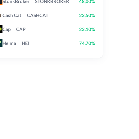
StonkBroker
STONKBROKER
48,00%
Cash Cat
CASHCAT
23,50%
Cap
CAP
23,10%
Heima
HEI
74,70%