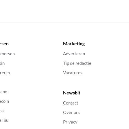
rsen
Marketing
 koersen
Adverteren
oin
Tip de redactie
ereum
Vacatures
dano
Newsbit
ecoin
Contact
na
Over ons
a Inu
Privacy