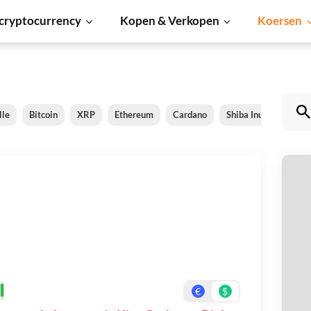
cryptocurrency
Kopen & Verkopen
Koersen
lle
Bitcoin
XRP
Ethereum
Cardano
Shiba Inu
Dogec
Ki
Be
On
€
$