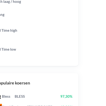
h laag / hoog
ang
l Time
high
l Time
low
pulaire koersen
Bless
BLESS
97,30%