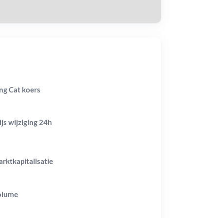
ng Cat koers
ijs wijziging
24h
rktkapitalisatie
olume