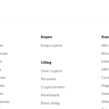
Kopen
Koe
uws
Koop crypto’s
Alle
ieuws
Bitc
ws
Eth
Uitleg
s
XRP
Over crypto’s
euws
Car
Personen
uws
Dog
Crypto termen
uws
Sola
Kennisbank
nieuws
Shib
Basis uitleg