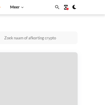
Meer
oin
Solana
BNB
ng Cat kopen
taal met
$
tvang