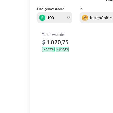
Had geïnvesteerd
In
$
Totale waarde
$
1.020,75
+ 2,07%
+ $ 20,75