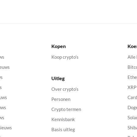
Kopen
Koe
uws
Koop crypto’s
Alle
ieuws
Bitc
ws
Eth
Uitleg
s
XRP
Over crypto’s
euws
Car
Personen
uws
Dog
Crypto termen
uws
Sola
Kennisbank
nieuws
Shib
Basis uitleg