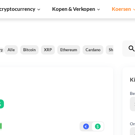
cryptocurrency
Kopen & Verkopen
Koersen
Alle
Bitcoin
XRP
Ethereum
Cardano
Shiba Inu
72
K
Be
%
On
€
$