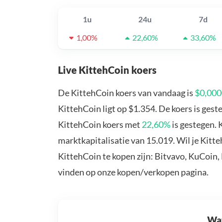
1u
24u
7d
1,00%
22,60%
33,60%
Live KittehCoin koers
De KittehCoin koers van vandaag is
$0,00
KittehCoin ligt op $1.354. De koers is ges
KittehCoin koers met
22,60%
is gestegen. 
marktkapitalisatie van 15.019. Wil je Kitt
KittehCoin te kopen zijn: Bitvavo, KuCoin,
vinden op onze kopen/verkopen pagina.
Wat 