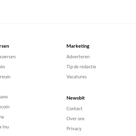
rsen
Marketing
 koersen
Adverteren
oin
Tip de redactie
ereum
Vacatures
dano
Newsbit
ecoin
Contact
na
Over ons
a Inu
Privacy