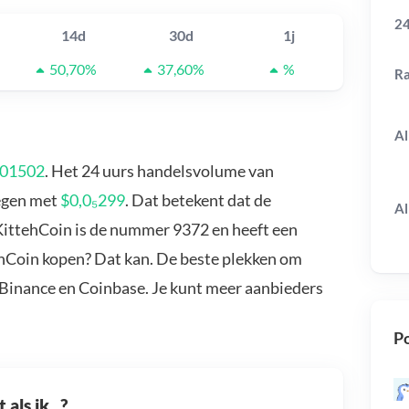
24
14d
30d
1j
50,70%
37,60%
%
R
Al
001502
. Het 24 uurs handelsvolume van
tegen met
$0,0₅299
. Dat betekent dat de
Al
KittehCoin is de nummer 9372 en heeft een
ehCoin kopen? Dat kan. De beste plekken om
 Binance en Coinbase. Je kunt meer aanbieders
Po
als ik...?