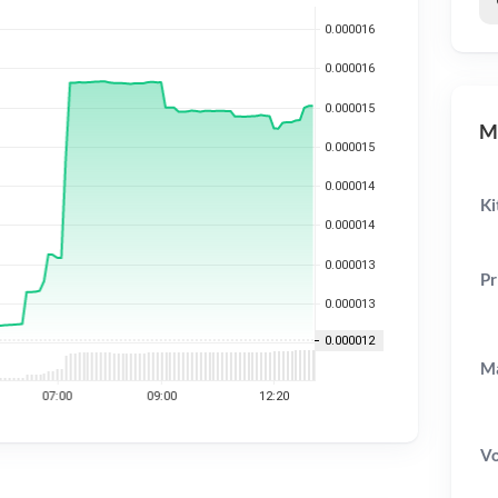
ME
Ki
Pr
Ma
V