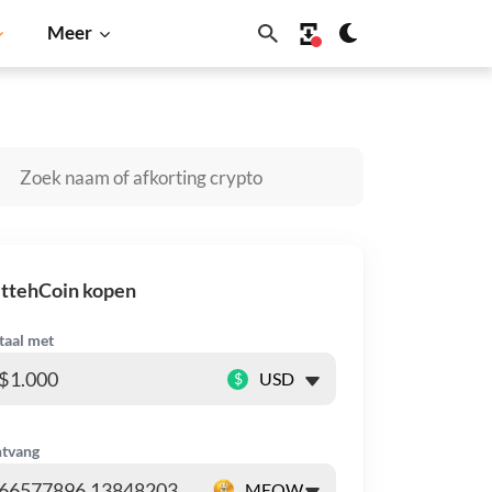
Meer
Dogecoin
Solana
BNB
ittehCoin kopen
taal met
$
tvang