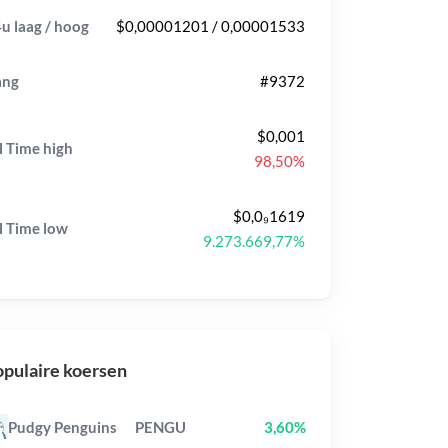
u laag / hoog
$0,00001201 / 0,00001533
ang
#9372
$0,001
l Time
high
98,50%
$0,0₉1619
l Time
low
9.273.669,77%
pulaire koersen
Pudgy Penguins
PENGU
3,60%