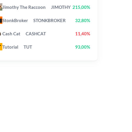
Jimothy The Raccoon
JIMOTHY
215,00%
StonkBroker
STONKBROKER
32,80%
Cash Cat
CASHCAT
11,40%
Tutorial
TUT
93,00%