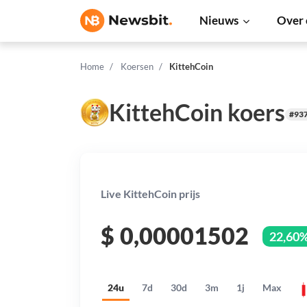
Nieuws
Over 
Home
Koersen
KittehCoin
KittehCoin koers
#93
Live KittehCoin prijs
$
0,00001502
22,60
24u
7d
30d
3m
1j
Max