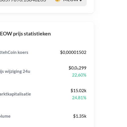
OW prijs statistieken
ttehCoin koers
$0,00001502
$0,0₅299
ijs wijziging
24u
22,60%
$15.02k
rktkapitalisatie
24,81%
olume
$1.35k