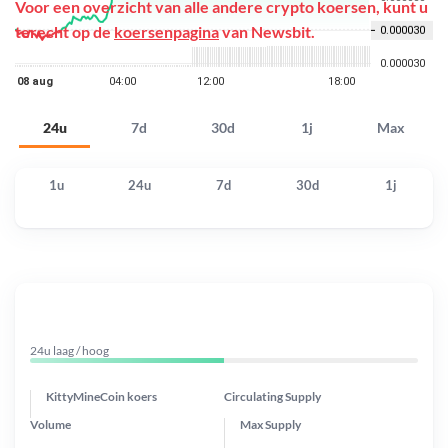
Voor een overzicht van alle andere crypto koersen, kunt u
terecht op de
koersenpagina
van Newsbit.
24u
7d
30d
1j
Max
1u
24u
7d
30d
1j
24u laag / hoog
KittyMineCoin koers
Circulating Supply
Volume
Max Supply