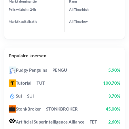
Markt dominantie
Rang
Prijs wijziging
24h
All Time
high
Marktkapitalisatie
All Time
low
Populaire koersen
Pudgy Penguins
PENGU
5,90%
Tutorial
TUT
100,70%
Sui
SUI
3,70%
StonkBroker
STONKBROKER
45,00%
Artificial Superintelligence Alliance
FET
2,60%