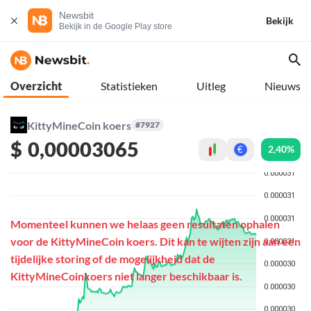
Newsbit
Bekijk
Bekijk in de Google Play store
Overzicht
Statistieken
Uitleg
Nieuws
KittyMineCoin koers
#7927
$
0,00003065
2,40%
€
Momenteel kunnen we helaas geen resultaten ophalen
voor de KittyMineCoin koers. Dit kan te wijten zijn aan een
tijdelijke storing of de mogelijkheid dat de
KittyMineCoinkoers niet langer beschikbaar is.