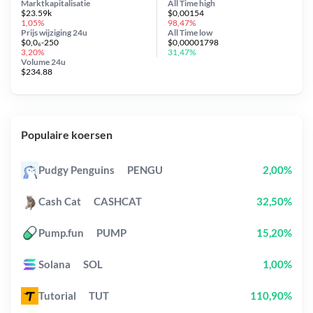
Marktkapitalisatie
All Time
high
$23.59k
$0,00154
1,05%
98,47%
Prijs wijziging
24u
All Time
low
$0,0₆-250
$0,00001798
3,20%
31,47%
Volume 24u
$234.88
Populaire koersen
Pudgy Penguins
PENGU
2,00%
Cash Cat
CASHCAT
32,50%
Pump.fun
PUMP
15,20%
Solana
SOL
1,00%
Tutorial
TUT
110,90%