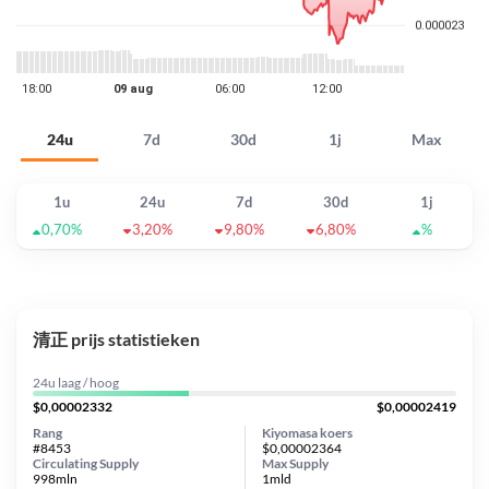
24u
7d
30d
1j
Max
1u
24u
7d
30d
1j
0,70%
3,20%
9,80%
6,80%
%
清正 prijs statistieken
24u laag / hoog
$0,00002332
$0,00002419
Rang
Kiyomasa koers
#8453
$0,00002364
Circulating Supply
Max Supply
998mln
1mld