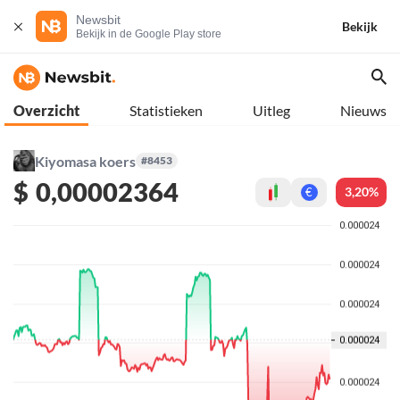
Newsbit
Bekijk
Bekijk in de Google Play store
Overzicht
Statistieken
Uitleg
Nieuws
Kiyomasa koers
#8453
$
0,00002364
3,20%
€