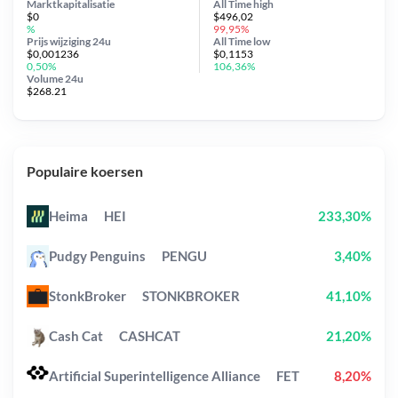
Marktkapitalisatie
All Time
high
$0
$496,02
%
99,95%
Prijs wijziging
24u
All Time
low
$0,001236
$0,1153
0,50%
106,36%
Volume 24u
$268.21
Populaire koersen
Heima
HEI
233,30%
Pudgy Penguins
PENGU
3,40%
StonkBroker
STONKBROKER
41,10%
Cash Cat
CASHCAT
21,20%
Artificial Superintelligence Alliance
FET
8,20%