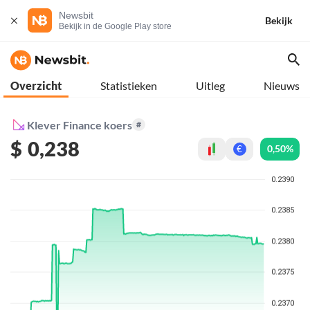
Newsbit
Bekijk
Bekijk in de Google Play store
Overzicht
Statistieken
Uitleg
Nieuws
Klever Finance koers
#
$
0,238
0,50%
€