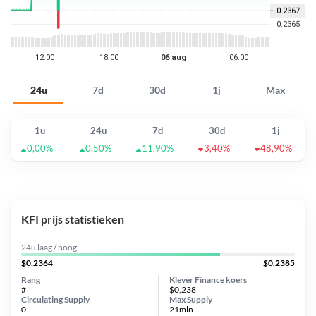
24u
7d
30d
1j
Max
1u
24u
7d
30d
1j
0,00%
0,50%
11,90%
3,40%
48,90%
KFI prijs statistieken
24u laag / hoog
$0,2364
$0,2385
Rang
Klever Finance koers
#
$0,238
Circulating Supply
Max Supply
0
21mln