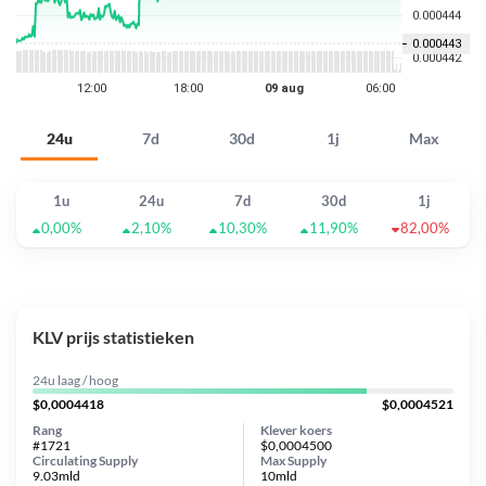
24u
7d
30d
1j
Max
1u
24u
7d
30d
1j
0,00%
2,10%
10,30%
11,90%
82,00%
KLV prijs statistieken
24u laag / hoog
$0,0004418
$0,0004521
Rang
Klever koers
#1721
$0,0004500
Circulating Supply
Max Supply
9.03mld
10mld