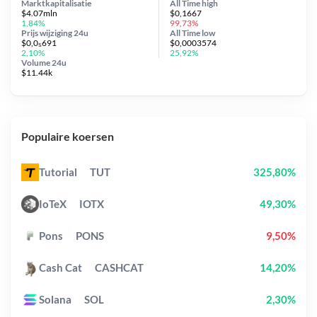
Marktkapitalisatie
All Time
high
$4.07mln
$0,1667
1,84%
99,73%
Prijs wijziging
24u
All Time
low
$0,0₅691
$0,0003574
2,10%
25,92%
Volume 24u
$11.44k
Populaire koersen
Tutorial
TUT
325,80%
IoTeX
IOTX
49,30%
Pons
PONS
9,50%
Cash Cat
CASHCAT
14,20%
Solana
SOL
2,30%