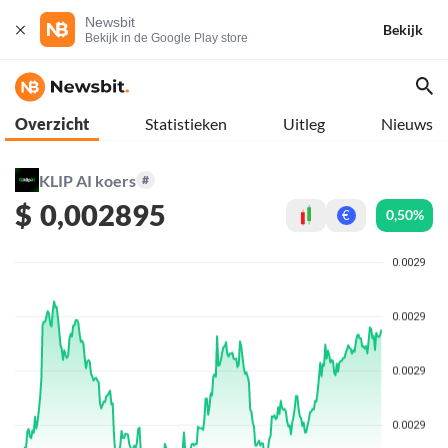
Newsbit
Bekijk
Bekijk in de Google Play store
Overzicht
Statistieken
Uitleg
Nieuws
KLIP AI koers
#
$
0,002895
0,50%
€