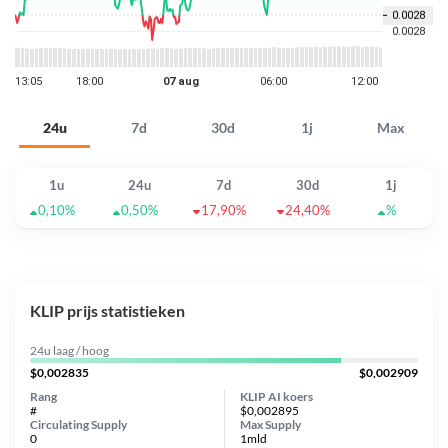
24u
7d
30d
1j
Max
1u
24u
7d
30d
1j
0,10%
0,50%
17,90%
24,40%
%
KLIP prijs statistieken
24u laag / hoog
$0,002835
$0,002909
Rang
KLIP AI koers
#
$0,002895
Circulating Supply
Max Supply
0
1mld