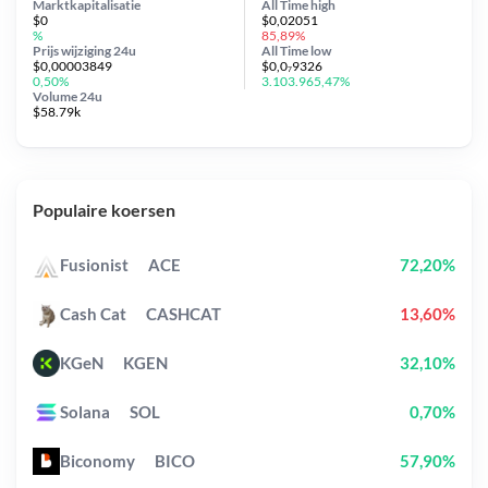
Marktkapitalisatie
All Time
high
$0
$0,02051
%
85,89%
Prijs wijziging
24u
All Time
low
$0,00003849
$0,0₇9326
0,50%
3.103.965,47%
Volume 24u
$58.79k
Populaire koersen
Fusionist
ACE
72,20%
Cash Cat
CASHCAT
13,60%
KGeN
KGEN
32,10%
Solana
SOL
0,70%
Biconomy
BICO
57,90%