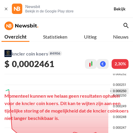
Newsbit
Bekijk
Bekijk in de Google Play store
Overzicht
Statistieken
Uitleg
Nieuws
kncler coin koers
#4906
$
0,0002461
2,30%
€
Momenteel kunnen we helaas geen resultaten ophalen
voor de kncler coin koers. Dit kan te wijten zijn aan een
tijdelijke storing of de mogelijkheid dat de kncler coinkoers
niet langer beschikbaar is.