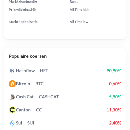
Markt dominantie
Rang
Prijs wijziging
24h
All Time
high
Marktkapitalisatie
All Time
low
Populaire koersen
Hashflow
HFT
90,90%
Bitcoin
BTC
0,60%
Cash Cat
CASHCAT
5,90%
Canton
CC
11,30%
Sui
SUI
2,40%