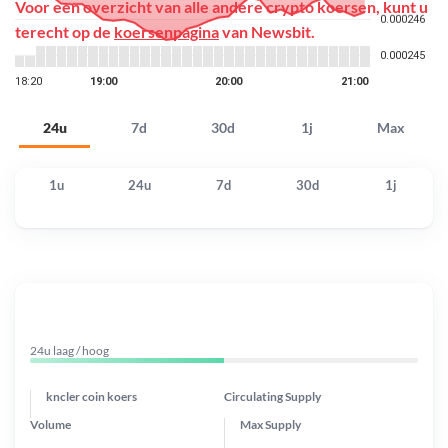
Voor een overzicht van alle andere crypto koersen, kunt u
terecht op de
koersenpagina
van Newsbit.
24u
7d
30d
1j
Max
1u
24u
7d
30d
1j
24u laag / hoog
kncler coin koers
Circulating Supply
Volume
Max Supply