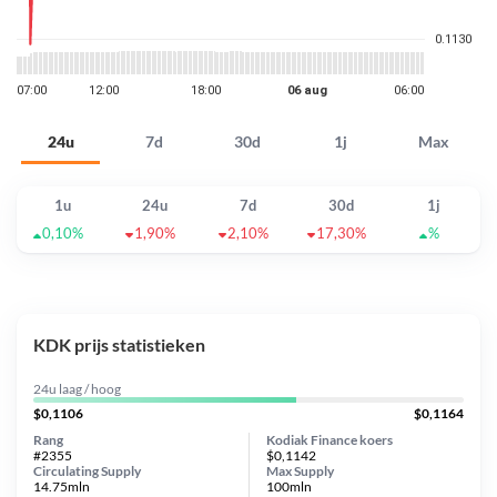
24u
7d
30d
1j
Max
1u
24u
7d
30d
1j
0,10%
1,90%
2,10%
17,30%
%
KDK prijs statistieken
24u laag / hoog
$0,1106
$0,1164
Rang
Kodiak Finance koers
#2355
$0,1142
Circulating Supply
Max Supply
14.75mln
100mln