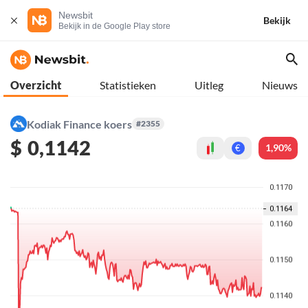
Newsbit
Bekijk
Bekijk in de Google Play store
Overzicht
Statistieken
Uitleg
Nieuws
Kodiak Finance koers
#2355
$
0,1142
1,90%
€