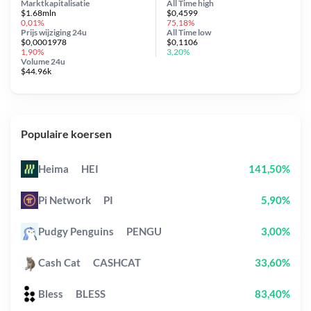
Marktkapitalisatie
All Time
high
$1.68mln
$0,4599
0,01%
75,18%
Prijs wijziging
24u
All Time
low
$0,0001978
$0,1106
1,90%
3,20%
Volume 24u
$44.96k
Populaire koersen
Heima
HEI
141,50%
Pi Network
PI
5,90%
Pudgy Penguins
PENGU
3,00%
Cash Cat
CASHCAT
33,60%
Bless
BLESS
83,40%