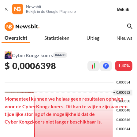
Newsbit
Bekijk
Bekijk in de Google Play store
Overzicht
Statistieken
Uitleg
Nieuws
CyberKongz koers
#4460
$
0,0006398
1,40%
€
Momenteel kunnen we helaas geen resultaten ophalen
voor de CyberKongz koers. Dit kan te wijten zijn aan een
tijdelijke storing of de mogelijkheid dat de
CyberKongzkoers niet langer beschikbaar is.