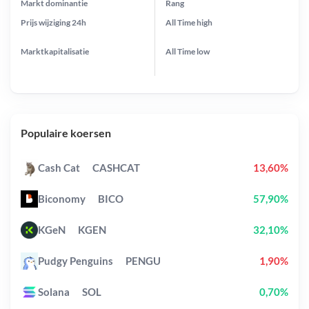
Markt dominantie
Rang
Prijs wijziging
24h
All Time
high
Marktkapitalisatie
All Time
low
Populaire koersen
Cash Cat
CASHCAT
13,60%
Biconomy
BICO
57,90%
KGeN
KGEN
32,10%
Pudgy Penguins
PENGU
1,90%
Solana
SOL
0,70%