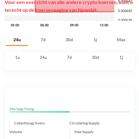
Voor een overzicht van alle andere crypto koersen, kunt u
terecht op de
koersenpagina
van Newsbit.
24u
7d
30d
1j
Max
1u
24u
7d
30d
1j
24u laag / hoog
CyberKongz koers
Circulating Supply
Volume
Max Supply