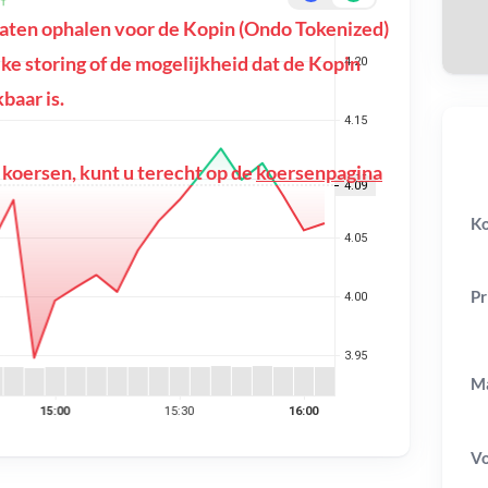
aten ophalen voor de Kopin (Ondo Tokenized)
ijke storing of de mogelijkheid dat de Kopin
baar is.
 koersen, kunt u terecht op de
koersenpagina
Ko
Pr
Ma
V