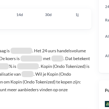
24
14d
30d
1j
R
Al
aag is
. Het 24 uurs handelsvolume
Al
 De koers is
met
. Dat betekent
% is
. Kopin (Ondo Tokenized) is
alisatie van
. Wil je Kopin (Ondo
en om Kopin (Ondo Tokenized) te kopen zijn:
kunt meer aanbieders vinden op onze
Po