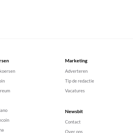
rsen
Marketing
 koersen
Adverteren
oin
Tip de redactie
ereum
Vacatures
dano
Newsbit
ecoin
Contact
na
Over ons