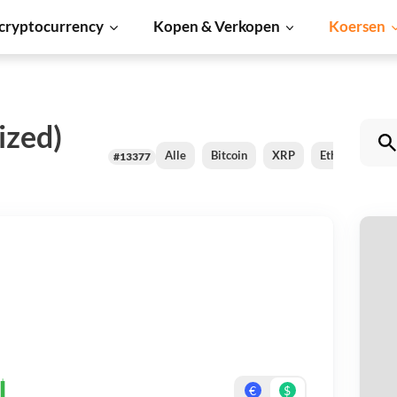
cryptocurrency
Kopen & Verkopen
Koersen
ized)
Alle
Bitcoin
XRP
Ethereum
#13377
Ko
Be
On
€
$