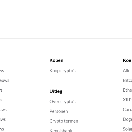
Kopen
Koe
uws
Koop crypto’s
Alle
ieuws
Bitc
ws
Eth
Uitleg
s
XRP
Over crypto’s
euws
Car
Personen
uws
Dog
Crypto termen
uws
Sola
Kennisbank