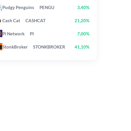
Pudgy Penguins
PENGU
3,40%
Cash Cat
CASHCAT
21,20%
Pi Network
PI
7,00%
StonkBroker
STONKBROKER
41,10%