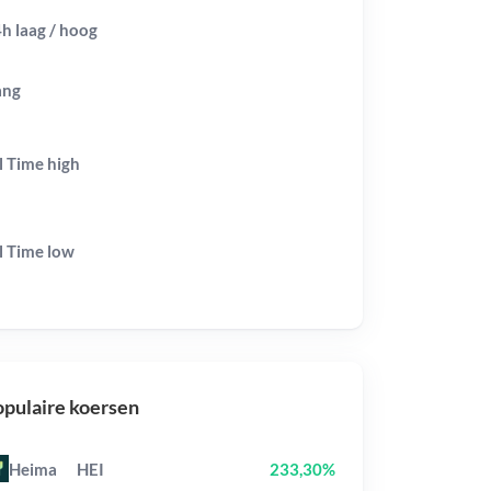
h laag / hoog
ang
l Time
high
l Time
low
pulaire koersen
Heima
HEI
233,30%