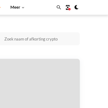
Meer
Cardano
Shiba Inu
Dogecoin
Solana
BNB
pin (Ondo Tokenized) kopen
taal met
$
tvang