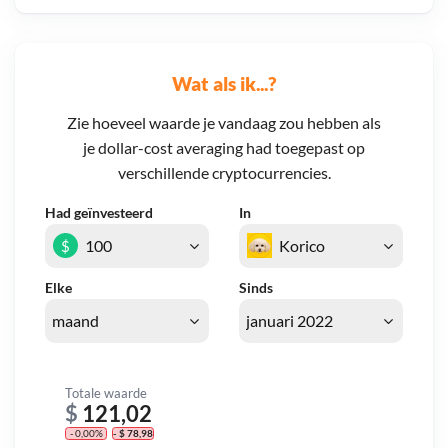
Wat als ik...?
Zie hoeveel waarde je vandaag zou hebben als
je dollar-cost averaging had toegepast op
verschillende cryptocurrencies.
Had geïnvesteerd
In
$
Elke
Sinds
Totale waarde
$
121,02
- 0,00%
- $ 78,98