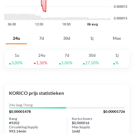
24u
7d
30d
1j
Max
1u
24u
7d
30d
1j
3,00%
1,30%
5,00%
27,50%
%
KORICO prijs statistieken
24u laag / hoog
$0,00001478
$0,00001726
Rang
Korico koers
#9202
$0,000016
Circulating Supply
Max Supply
993.14mln
1mld