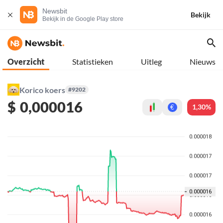
Newsbit
Bekijk
Bekijk in de Google Play store
Overzicht
Statistieken
Uitleg
Nieuws
Korico koers
#9202
$
0,000016
1,30%
€