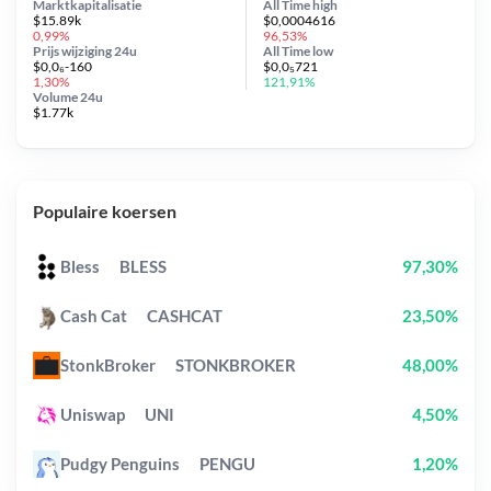
Marktkapitalisatie
All Time
high
$15.89k
$0,0004616
0,99%
96,53%
Prijs wijziging
24u
All Time
low
$0,0₆-160
$0,0₅721
1,30%
121,91%
Volume 24u
$1.77k
Populaire koersen
Bless
BLESS
97,30%
Cash Cat
CASHCAT
23,50%
StonkBroker
STONKBROKER
48,00%
Uniswap
UNI
4,50%
Pudgy Penguins
PENGU
1,20%