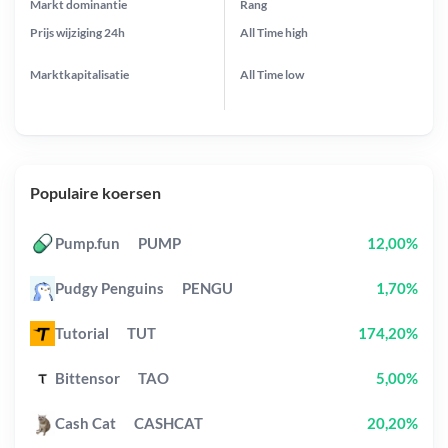
Markt dominantie
Rang
Prijs wijziging
24h
All Time
high
Marktkapitalisatie
All Time
low
Populaire koersen
Pump.fun
PUMP
12,00%
Pudgy Penguins
PENGU
1,70%
Tutorial
TUT
174,20%
Bittensor
TAO
5,00%
Cash Cat
CASHCAT
20,20%