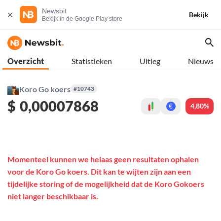
Newsbit
Bekijk
Bekijk in de Google Play store
Overzicht
Statistieken
Uitleg
Nieuws
Koro Go koers
#10743
$
0,00007868
4,80%
€
Momenteel kunnen we helaas geen resultaten ophalen
voor de Koro Go koers. Dit kan te wijten zijn aan een
tijdelijke storing of de mogelijkheid dat de Koro Gokoers
niet langer beschikbaar is.