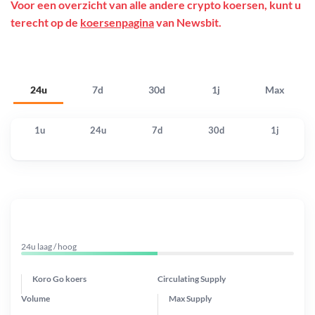
Voor een overzicht van alle andere crypto koersen, kunt u
terecht op de
koersenpagina
van Newsbit.
24u
7d
30d
1j
Max
1u
24u
7d
30d
1j
24u laag / hoog
Koro Go koers
Circulating Supply
Volume
Max Supply