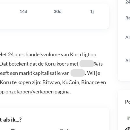
24
14d
30d
1j
R
Al
 Het 24 uurs handelsvolume van Koru ligt op
Al
 Dat betekent dat de Koru koers met
% is
eeft een marktkapitalisatie van
. Wil je
Koru te kopen zijn: Bitvavo, KuCoin, Binance en
 op onze kopen/verkopen pagina.
Po
als ik...?