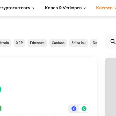
cryptocurrency
Kopen & Verkopen
Koersen
itcoin
XRP
Ethereum
Cardano
Shiba Inu
Dogecoin
S
K
Be
On
€
$