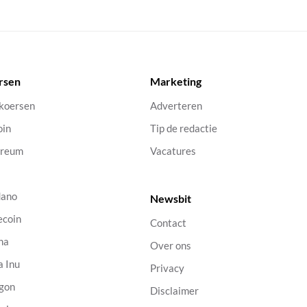
rsen
Marketing
 koersen
Adverteren
oin
Tip de redactie
ereum
Vacatures
dano
Newsbit
ecoin
Contact
na
Over ons
a Inu
Privacy
gon
Disclaimer