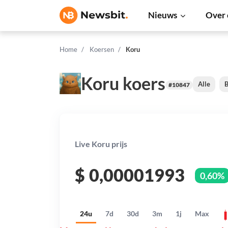
Nieuws
Over 
Home
Koersen
Koru
Koru koers
Alle
B
#10847
Live Koru prijs
$
0,00001993
0,60%
24u
7d
30d
3m
1j
Max