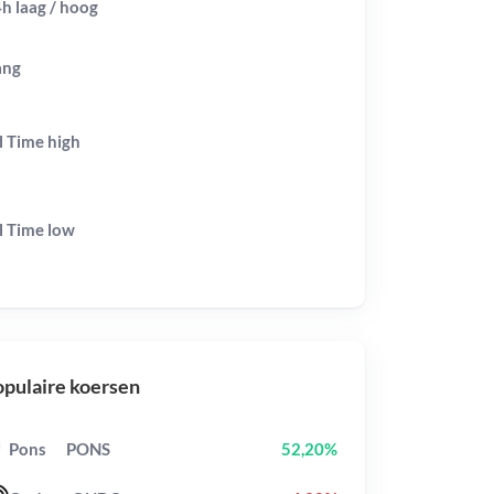
h laag / hoog
ang
l Time
high
l Time
low
pulaire koersen
Pons
PONS
52,20%