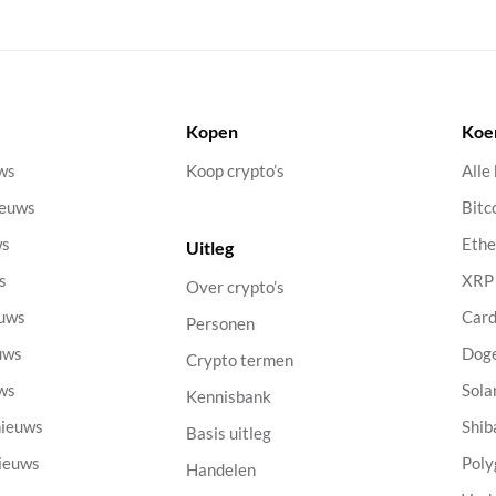
Kopen
Koe
uws
Koop crypto’s
Alle
ieuws
Bitc
ws
Eth
Uitleg
s
XRP
Over crypto’s
euws
Car
Personen
uws
Dog
Crypto termen
uws
Sola
Kennisbank
nieuws
Shib
Basis uitleg
nieuws
Poly
Handelen