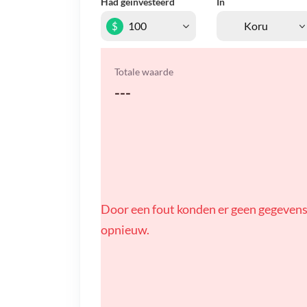
Had geïnvesteerd
In
$
Totale waarde
---
Door een fout konden er geen gegevens
opnieuw.