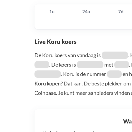
1u
24u
7d
Live Koru koers
De Koru koers van vandaag is
.
. De koers is
met
.
. Koru is de nummer
en h
Koru kopen? Dat kan. De beste plekken om 
Coinbase. Je kunt meer aanbieders vinden
Wat 