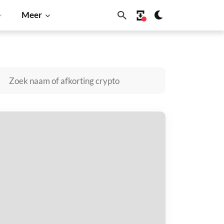
Meer
olana
BNB
oru kopen
taal met
$
tvang