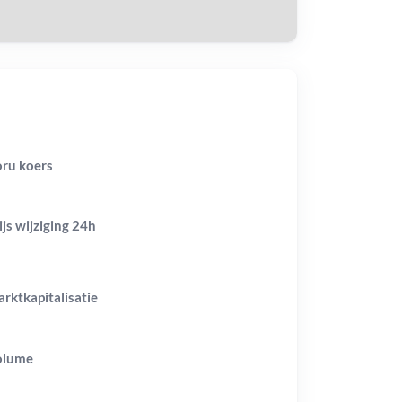
ru koers
ijs wijziging
24h
rktkapitalisatie
olume