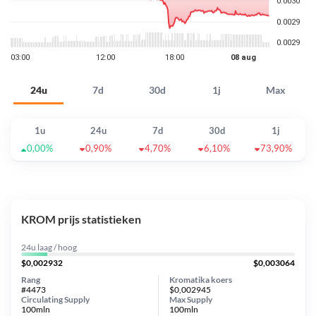
24u
7d
30d
1j
Max
1u
24u
7d
30d
1j
0,00%
0,90%
4,70%
6,10%
73,90%
KROM prijs statistieken
24u laag / hoog
$0,002932
$0,003064
Rang
Kromatika koers
#4473
$0,002945
Circulating Supply
Max Supply
100mln
100mln