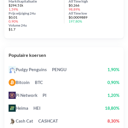
Marktkapitalisatie
All Time
high
$294.51k
$0,266
1,59%
98,89%
Prijs wijziging
24u
All Time
low
$0,01
$0,0009889
0,90%
197,80%
Volume 24u
$1.7
Populaire koersen
Pudgy Penguins
PENGU
1,90%
Bitcoin
BTC
0,90%
Pi Network
PI
1,20%
Heima
HEI
18,80%
Cash Cat
CASHCAT
8,30%