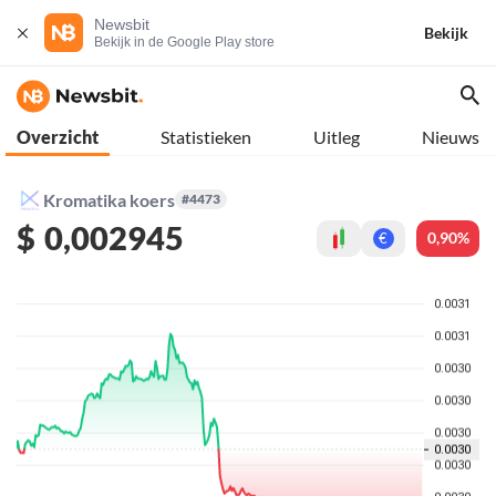
Newsbit
Bekijk
Bekijk in de Google Play store
Overzicht
Statistieken
Uitleg
Nieuws
Kromatika koers
#4473
$
0,002945
0,90%
€