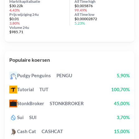
Marktkapitalisatie
All Time
high
$30.22k
$0,005876
4,43%
99,49%
Prijs wijziging
24u
All Time
low
$0,01
$0,00002872
3,80%
5,23%
Volume 24u
$985.71
Populaire koersen
Pudgy Penguins
PENGU
5,90%
Tutorial
TUT
100,70%
StonkBroker
STONKBROKER
45,00%
Sui
SUI
3,70%
Cash Cat
CASHCAT
15,00%