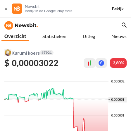
Newsbit
Bekijk
Bekijk in de Google Play store
Overzicht
Statistieken
Uitleg
Nieuws
Kurumi koers
#7921
$
0,00003022
3,80%
€