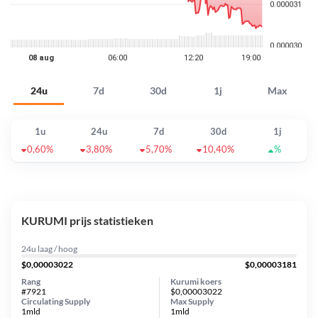
24u
7d
30d
1j
Max
1u
24u
7d
30d
1j
0,60%
3,80%
5,70%
10,40%
%
KURUMI prijs statistieken
24u laag / hoog
$0,00003022
$0,00003181
Rang
Kurumi koers
#7921
$0,00003022
Circulating Supply
Max Supply
1mld
1mld