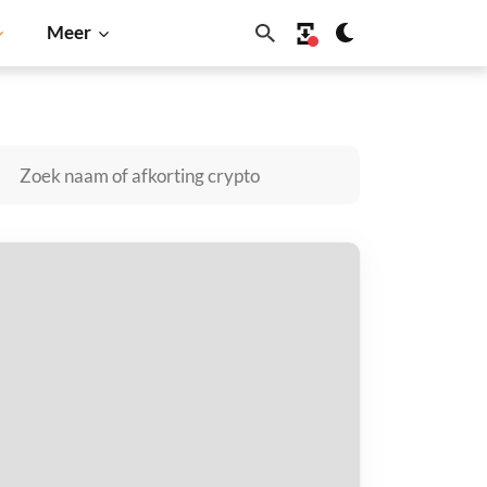
Meer
lana
BNB
AD kopen
taal met
$
tvang