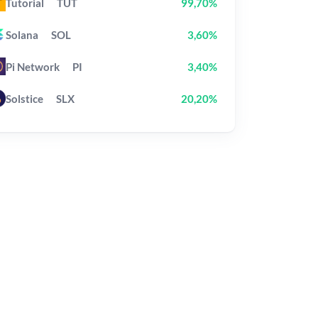
Tutorial
TUT
99,70%
Solana
SOL
3,60%
Pi Network
PI
3,40%
Solstice
SLX
20,20%