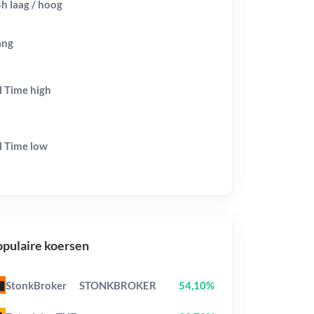
h laag / hoog
ang
l Time
high
l Time
low
pulaire koersen
StonkBroker
STONKBROKER
54,10%