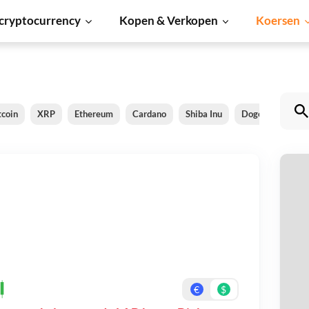
cryptocurrency
Kopen & Verkopen
Koersen
tcoin
XRP
Ethereum
Cardano
Shiba Inu
Dogecoin
So
L
Be
On
€
$