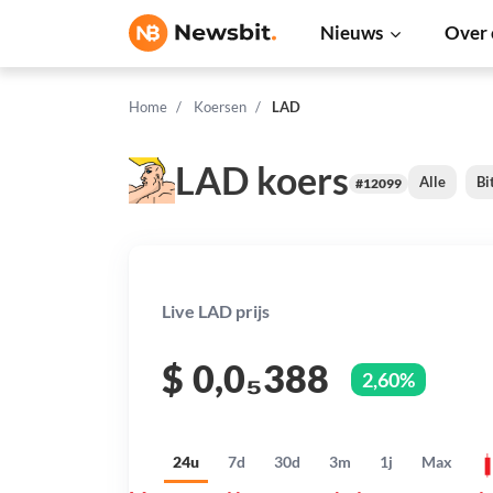
Nieuws
Over 
Home
Koersen
LAD
LAD koers
Alle
Bi
#12099
Live LAD prijs
$
0,0₅388
2,60%
24u
7d
30d
3m
1j
Max