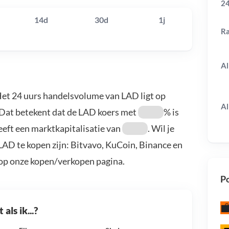
24
14d
30d
1j
R
Al
Het 24 uurs handelsvolume van LAD ligt op
Al
 Dat betekent dat de LAD koers met
% is
eeft een marktkapitalisatie van
. Wil je
AD te kopen zijn: Bitvavo, KuCoin, Binance en
 op onze kopen/verkopen pagina.
Po
als ik...?