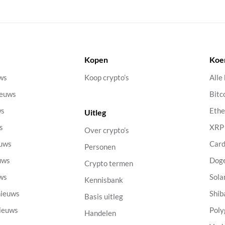
Kopen
Koe
uws
Koop crypto’s
Alle
ieuws
Bitc
ws
Eth
Uitleg
s
XRP
Over crypto’s
euws
Car
Personen
uws
Dog
Crypto termen
uws
Sola
Kennisbank
nieuws
Shib
Basis uitleg
nieuws
Poly
Handelen