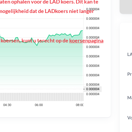
ten ophalen voor de LAD koers. Dit kan te
e mogelijkheid dat de LADkoers niet langer
 koersen, kunt u terecht op de
koersenpagina
LA
Pr
Ma
V