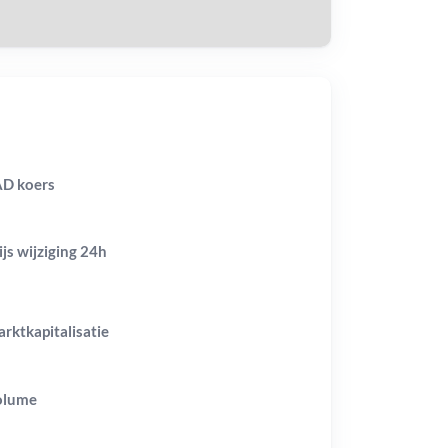
D koers
ijs wijziging
24h
rktkapitalisatie
olume