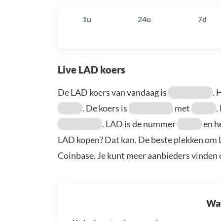
1u
24u
7d
Live LAD koers
De LAD koers van vandaag is
. 
. De koers is
met
.
. LAD is de nummer
en h
LAD kopen? Dat kan. De beste plekken om L
Coinbase. Je kunt meer aanbieders vinden
Wat 