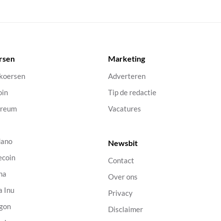
rsen
Marketing
 koersen
Adverteren
oin
Tip de redactie
ereum
Vacatures
dano
Newsbit
ecoin
Contact
na
Over ons
a Inu
Privacy
gon
Disclaimer