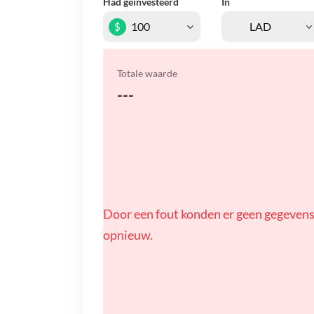
Had geïnvesteerd
In
$
Totale waarde
---
Door een fout konden er geen gegevens
opnieuw.