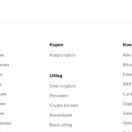
Kopen
Koe
uws
Koop crypto’s
Alle
ieuws
Bitc
ws
Eth
Uitleg
s
XRP
Over crypto’s
euws
Car
Personen
uws
Dog
Crypto termen
uws
Sola
Kennisbank
nieuws
Shib
Basis uitleg