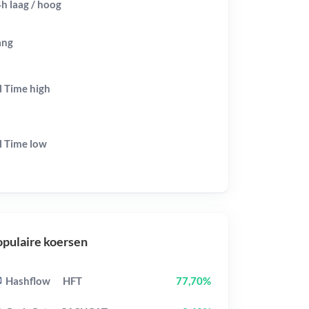
h laag / hoog
ang
l Time
high
l Time
low
pulaire koersen
Hashflow
HFT
77,70%