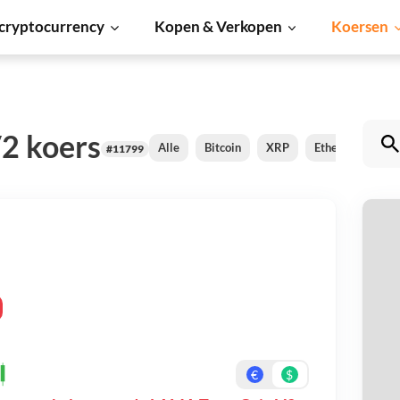
cryptocurrency
Kopen & Verkopen
Koersen
2 koers
Alle
Bitcoin
XRP
Ethereum
C
#11799
L
Be
On
€
$