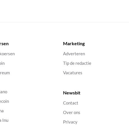
rsen
Marketing
 koersen
Adverteren
oin
Tip de redactie
ereum
Vacatures
dano
Newsbit
ecoin
Contact
na
Over ons
a Inu
Privacy