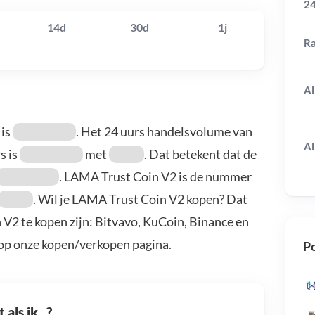
24
14d
30d
1j
R
Al
 is
. Het 24 uurs handelsvolume van
Al
s is
met
. Dat betekent dat de
. LAMA Trust Coin V2 is de nummer
. Wil je LAMA Trust Coin V2 kopen? Dat
V2 te kopen zijn: Bitvavo, KuCoin, Binance en
 op onze kopen/verkopen pagina.
Po
als ik...?