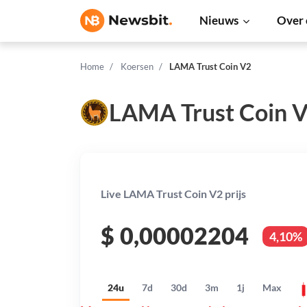
Nieuws
Over 
Home
Koersen
LAMA Trust Coin V2
LAMA Trust Coin V
Live LAMA Trust Coin V2 prijs
$
0,00002204
4,10%
24u
7d
30d
3m
1j
Max