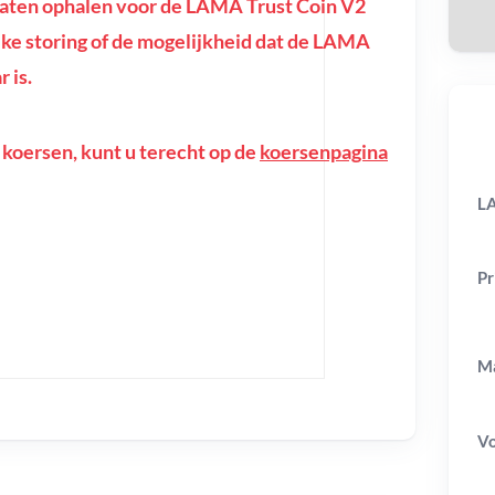
aten ophalen voor de LAMA Trust Coin V2
lijke storing of de mogelijkheid dat de LAMA
 is.
 koersen, kunt u terecht op de
koersenpagina
LA
Pr
Ma
V