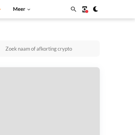
Meer
ardano
Shiba Inu
Dogecoin
Solana
BNB
AMA Trust Coin V2 kopen
taal met
$
tvang