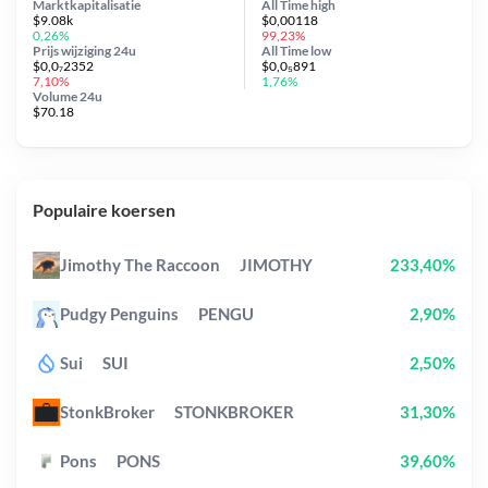
Marktkapitalisatie
All Time
high
$9.08k
$0,00118
0,26%
99,23%
Prijs wijziging
24u
All Time
low
$0,0₇2352
$0,0₅891
7,10%
1,76%
Volume 24u
$70.18
Populaire koersen
Jimothy The Raccoon
JIMOTHY
233,40%
Pudgy Penguins
PENGU
2,90%
Sui
SUI
2,50%
StonkBroker
STONKBROKER
31,30%
Pons
PONS
39,60%