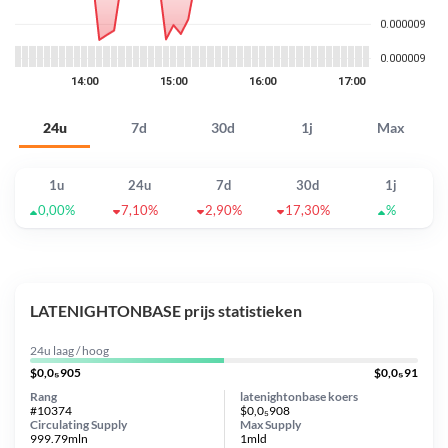
24u
7d
30d
1j
Max
1u
24u
7d
30d
1j
0,00%
7,10%
2,90%
17,30%
%
LATENIGHTONBASE prijs statistieken
24u laag / hoog
$0,0₅905
$0,0₅91
Rang
latenightonbase koers
#10374
$0,0₅908
Circulating Supply
Max Supply
999.79mln
1mld