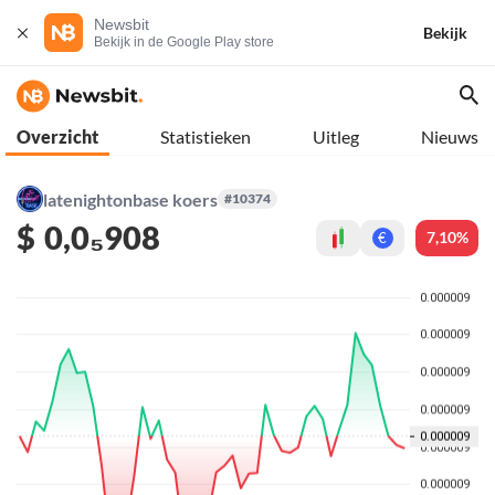
Newsbit
Bekijk
Bekijk in de Google Play store
Overzicht
Statistieken
Uitleg
Nieuws
latenightonbase koers
#10374
$
0,0₅908
7,10%
€