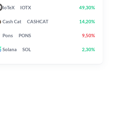
IoTeX
IOTX
49,30%
Cash Cat
CASHCAT
14,20%
Pons
PONS
9,50%
Solana
SOL
2,30%