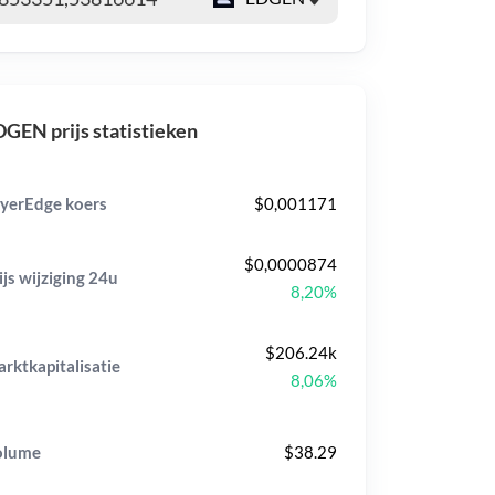
GEN prijs statistieken
yerEdge koers
$0,001171
$0,0000874
ijs wijziging
24u
8,20%
$206.24k
rktkapitalisatie
8,06%
olume
$38.29