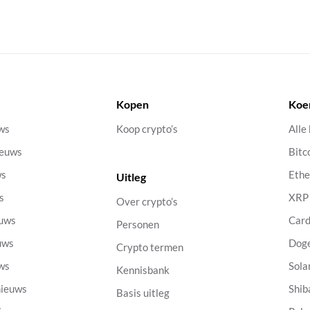
Kopen
Koe
uws
Koop crypto’s
Alle
ieuws
Bitc
ws
Eth
Uitleg
s
XRP
Over crypto’s
euws
Car
Personen
uws
Dog
Crypto termen
uws
Sola
Kennisbank
nieuws
Shib
Basis uitleg