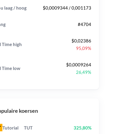
u laag / hoog
$0,0009344 / 0,001173
ang
#4704
$0,02386
l Time
high
95,09%
$0,0009264
l Time
low
26,49%
pulaire koersen
Tutorial
TUT
325,80%