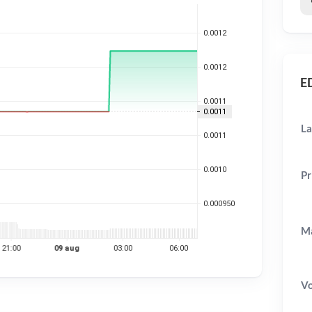
ED
La
Pr
Ma
V