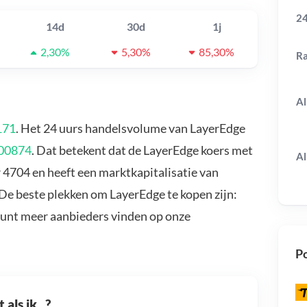
24
14d
30d
1j
2,30%
5,30%
85,30%
R
Al
171
. Het 24 uurs handelsvolume van LayerEdge
00874
. Dat betekent dat de LayerEdge koers met
Al
 4704 en heeft een marktkapitalisatie van
De beste plekken om LayerEdge te kopen zijn:
kunt meer aanbieders vinden op onze
Po
als ik...?