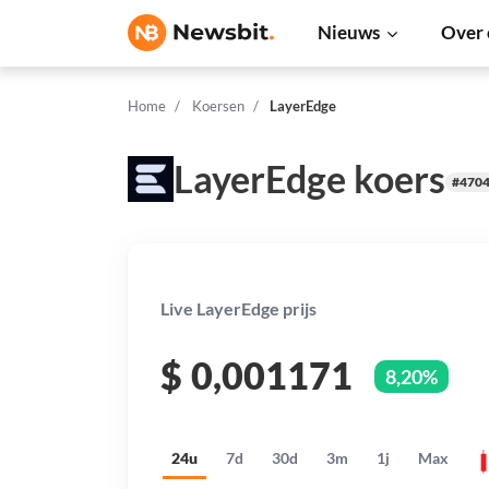
Nieuws
Over 
Home
Koersen
LayerEdge
LayerEdge koers
#470
Live LayerEdge prijs
$
0,001171
8,20%
24u
7d
30d
3m
1j
Max