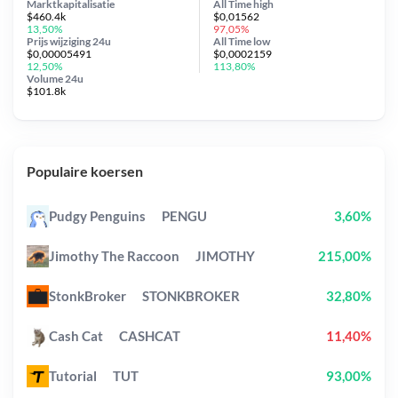
Marktkapitalisatie
All Time
high
$460.4k
$0,01562
13,50%
97,05%
Prijs wijziging
24u
All Time
low
$0,00005491
$0,0002159
12,50%
113,80%
Volume 24u
$101.8k
Populaire koersen
Pudgy Penguins
PENGU
3,60%
Jimothy The Raccoon
JIMOTHY
215,00%
StonkBroker
STONKBROKER
32,80%
Cash Cat
CASHCAT
11,40%
Tutorial
TUT
93,00%