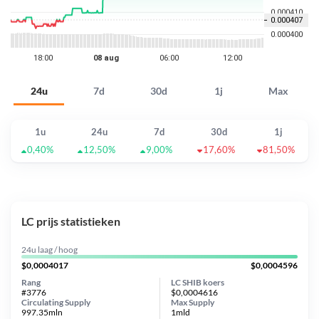
24u
7d
30d
1j
Max
1u
24u
7d
30d
1j
0,40%
12,50%
9,00%
17,60%
81,50%
LC prijs statistieken
24u laag / hoog
$0,0004017
$0,0004596
Rang
LC SHIB koers
#3776
$0,0004616
Circulating Supply
Max Supply
997.35mln
1mld