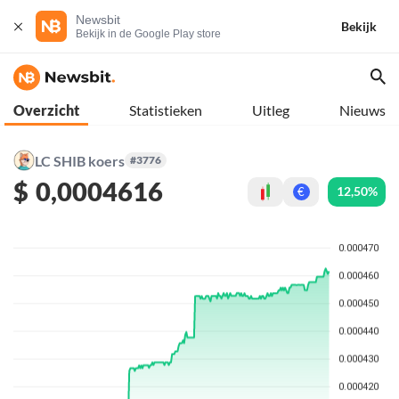
Newsbit
Bekijk
Bekijk in de Google Play store
Overzicht
Statistieken
Uitleg
Nieuws
LC SHIB koers
#3776
$
0,0004616
12,50%
€