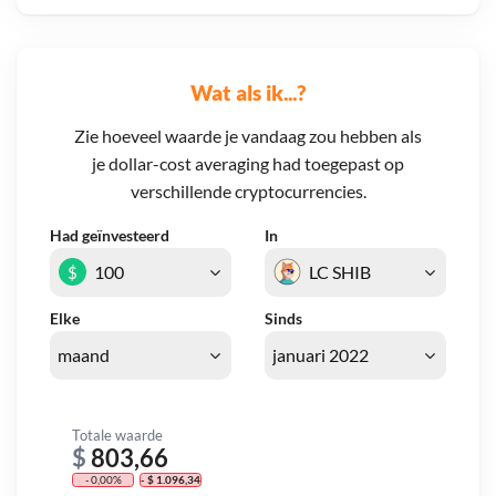
Wat als ik...?
Zie hoeveel waarde je vandaag zou hebben als
je dollar-cost averaging had toegepast op
verschillende cryptocurrencies.
Had geïnvesteerd
In
$
Elke
Sinds
Totale waarde
$
803,66
- 0,00%
- $ 1.096,34