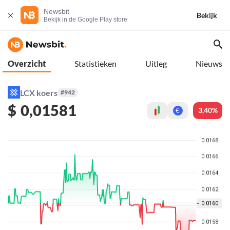
Newsbit
Bekijk
Bekijk in de Google Play store
Overzicht
Statistieken
Uitleg
Nieuws
LCX koers
#942
$
0,01581
3,40%
€