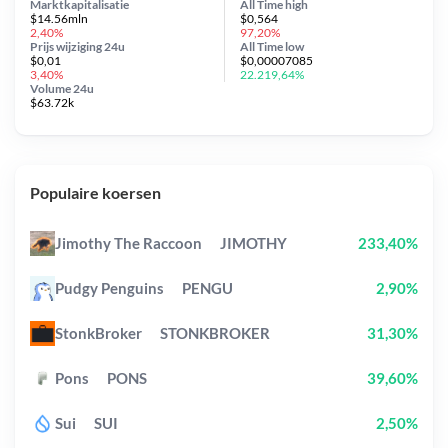
Marktkapitalisatie
All Time
high
$14.56mln
$0,564
2,40%
97,20%
Prijs wijziging
24u
All Time
low
$0,01
$0,00007085
3,40%
22.219,64%
Volume 24u
$63.72k
Populaire koersen
Jimothy The Raccoon
JIMOTHY
233,40%
Pudgy Penguins
PENGU
2,90%
StonkBroker
STONKBROKER
31,30%
Pons
PONS
39,60%
Sui
SUI
2,50%