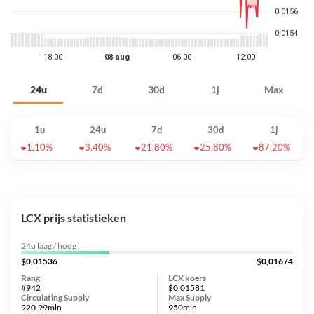
24u
7d
30d
1j
Max
1u
24u
7d
30d
1j
1,10%
3,40%
21,80%
25,80%
87,20%
LCX prijs statistieken
24u laag / hoog
$0,01536
$0,01674
Rang
LCX koers
#942
$0,01581
Circulating Supply
Max Supply
920.99mln
950mln