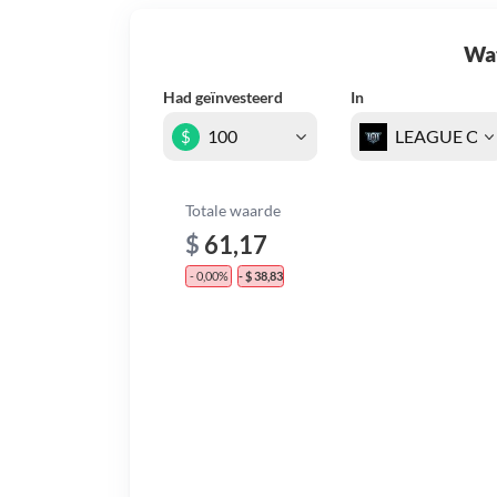
Wat 
Had geïnvesteerd
In
$
Totale waarde
$
61,17
- 0,00%
- $ 38,83