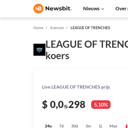
Nieuws
Over 
Home
Koersen
LEAGUE OF TRENCHES
LEAGUE OF TREN
koers
Live LEAGUE OF TRENCHES prijs
$
0,0₅298
5,10%
24u
7d
30d
3m
1j
Max