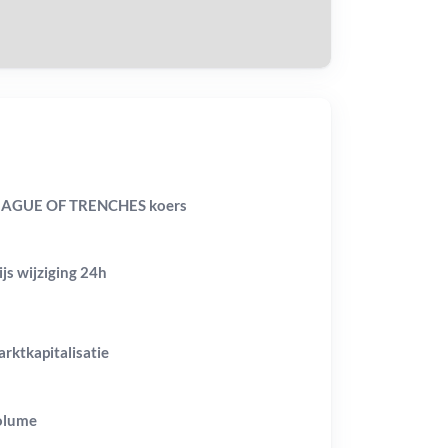
EAGUE OF TRENCHES koers
ijs wijziging
24h
rktkapitalisatie
olume