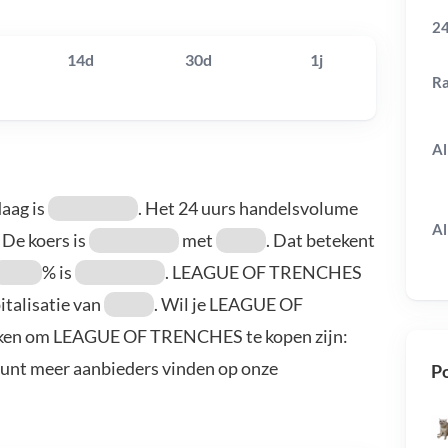
24
14d
30d
1j
R
Al
aag is
. Het 24 uurs handelsvolume
Al
. De koers is
met
. Dat betekent
% is
. LEAGUE OF TRENCHES
italisatie van
. Wil je LEAGUE OF
ken om LEAGUE OF TRENCHES te kopen zijn:
kunt meer aanbieders vinden op onze
Po