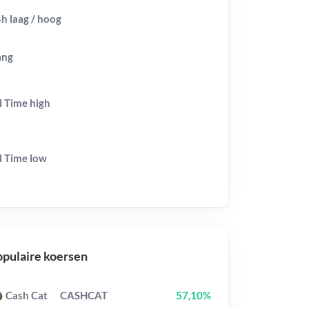
h laag / hoog
ang
l Time
high
l Time
low
pulaire koersen
Cash Cat
CASHCAT
57,10%