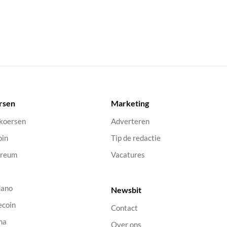
rsen
Marketing
 koersen
Adverteren
oin
Tip de redactie
ereum
Vacatures
dano
Newsbit
ecoin
Contact
na
Over ons