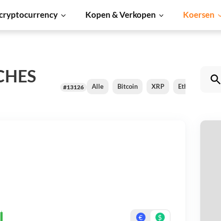
cryptocurrency
Kopen & Verkopen
Koersen
CHES
Alle
Bitcoin
XRP
Ethereum
#13126
L
Be
On
€
$