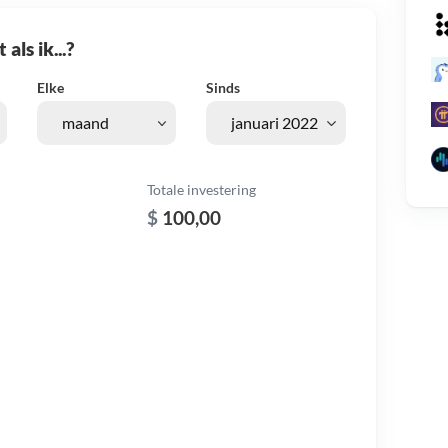
als ik...?
Elke
Sinds
Totale investering
$
100,00