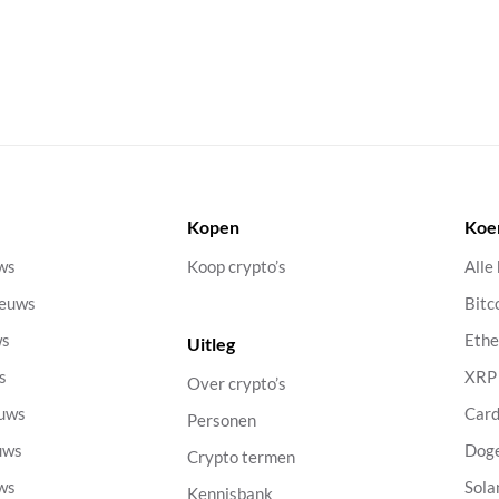
Kopen
Koe
uws
Koop crypto’s
Alle
ieuws
Bitc
ws
Eth
Uitleg
s
XRP
Over crypto’s
euws
Car
Personen
uws
Dog
Crypto termen
uws
Sola
Kennisbank