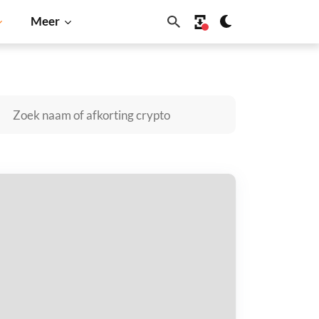
Meer
Cardano
Shiba Inu
Dogecoin
Solana
BNB
EAGUE OF TRENCHES kopen
taal met
$
tvang