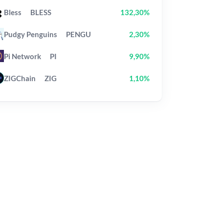
Bless
BLESS
132,30%
Pudgy Penguins
PENGU
2,30%
Pi Network
PI
9,90%
ZIGChain
ZIG
1,10%