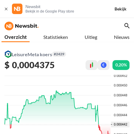
Newsbit
Bekijk
Bekijk in de Google Play store
Overzicht
Statistieken
Uitleg
Nieuws
LeisureMeta koers
#2429
$
0,0004375
0,20%
€