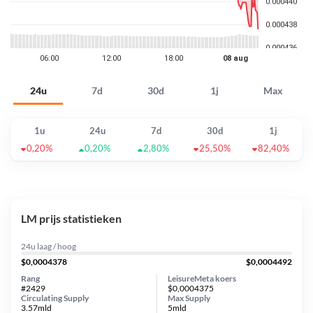
24u
7d
30d
1j
Max
1u
24u
7d
30d
1j
0,20%
0,20%
2,80%
25,50%
82,40%
LM prijs statistieken
24u laag / hoog
$0,0004378
$0,0004492
Rang
LeisureMeta koers
#2429
$0,0004375
Circulating Supply
Max Supply
3.57mld
5mld