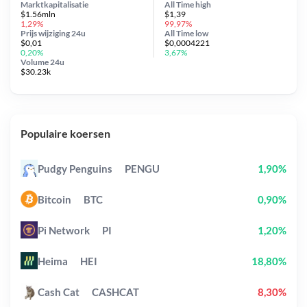
Marktkapitalisatie
All Time
high
$1.56mln
$1,39
1,29%
99,97%
Prijs wijziging
24u
All Time
low
$0,01
$0,0004221
0,20%
3,67%
Volume 24u
$30.23k
Populaire koersen
Pudgy Penguins
PENGU
1,90%
Bitcoin
BTC
0,90%
Pi Network
PI
1,20%
Heima
HEI
18,80%
Cash Cat
CASHCAT
8,30%