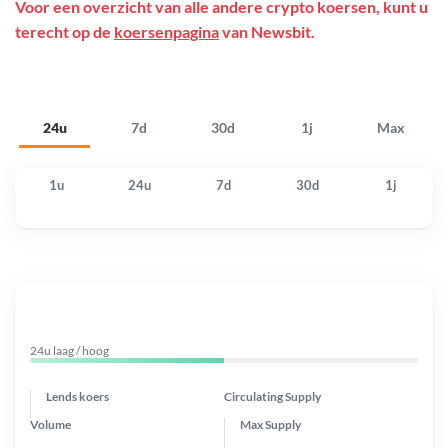
Voor een overzicht van alle andere crypto koersen, kunt u
terecht op de
koersenpagina
van Newsbit.
24u
7d
30d
1j
Max
1u
24u
7d
30d
1j
24u laag / hoog
Lends koers
Circulating Supply
Volume
Max Supply