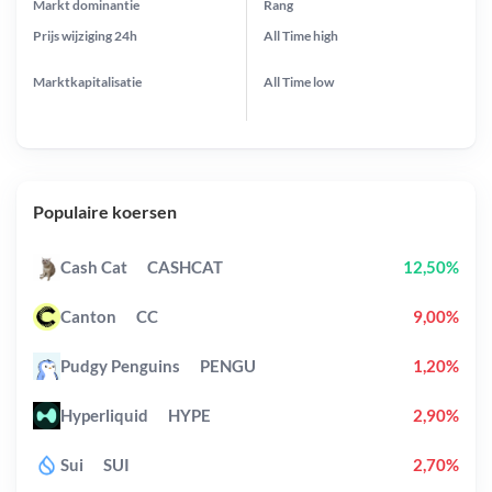
Markt dominantie
Rang
Prijs wijziging
24h
All Time
high
Marktkapitalisatie
All Time
low
Populaire koersen
Cash Cat
CASHCAT
12,50%
Canton
CC
9,00%
Pudgy Penguins
PENGU
1,20%
Hyperliquid
HYPE
2,90%
Sui
SUI
2,70%