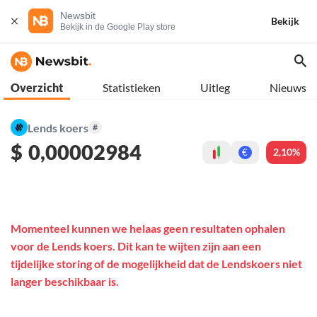
Newsbit
Bekijk
Bekijk in de Google Play store
Overzicht
Statistieken
Uitleg
Nieuws
Lends koers
#
$
0,00002984
2,10%
€
Momenteel kunnen we helaas geen resultaten ophalen
voor de Lends koers. Dit kan te wijten zijn aan een
tijdelijke storing of de mogelijkheid dat de Lendskoers niet
langer beschikbaar is.